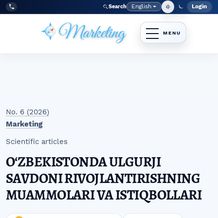
Skip to main navigation menu
Skip to main content
Skip to site footer
English
Login
Search
Admi
Language
Tel:
+998977838464
No. 6 (2026)
Marketing
Scientific articles
OʻZBEKISTONDA ULGURJI
SAVDONI RIVOJLANTIRISHNING
MUAMMOLARI VA ISTIQBOLLARI