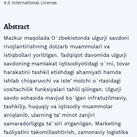
4.0 International License
.
Abstract
Mazkur maqolada Oʻzbekistonda ulgurji savdoni
rivojlantirishning dolzarb muammolari va
istiqbollari yoritilgan. Tadqiqot davomida ulgurji
savdoning mamlakat iqtisodiyotidagi oʻrni, tovar
harakatini tashkil etishdagi ahamiyati hamda
ishlab chiqaruvchi va isteʼmolchi oʻrtasidagi
vositachilik funksiyalari tahlil qilingan. Ulgurji
savdo sohasida mavjud boʻlgan infratuzilmaviy,
tashkiliy, huquqiy va iqtisodiy muammolar
aniqlanib, ularning taʼminot zanjiri
samaradorligiga taʼsiri o‘rganilgan. Marketing
faoliyatini takomillashtirish, zamonaviy logistika