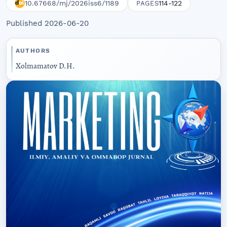
10.67668/mj/2026iss6/1189
114-122
PAGES
Published 2026-06-20
AUTHORS
Xolmamatov D.H.