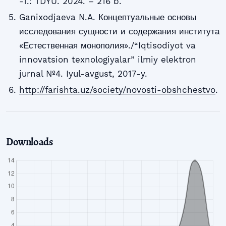
-T.: TDYU. 2024. – 216 b.
Ganixodjaeva N.A. Концептуальные основы
исследования сущности и содержания института
«Естественная монополия»./“Iqtisodiyot va
innovatsion texnologiyalar” ilmiy elektron
jurnal №4. Iyul-avgust, 2017-y.
http://farishta.uz/society/novosti-obshchestvo
.
Downloads