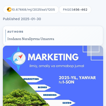
10.67668/mj/2025iss1/1205
456-462
PAGES
Published 2025-01-30
AUTHORS
Irodaxon Nuraliyevna Umarova