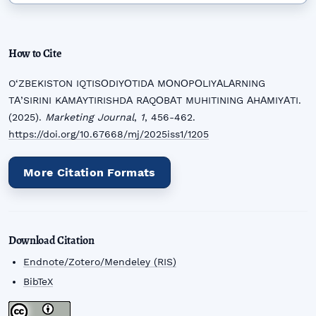
How to Cite
O‘ZBEKISTON IQTISОDIYОTIDА MОNОPОLIYАLАRNING
TА’SIRINI KАMАYTIRISHDА RАQОBАT MUHITINING АHАMIYАTI.
(2025).
Marketing Journal
,
1
, 456-462.
https://doi.org/10.67668/mj/2025iss1/1205
More Citation Formats
Download Citation
Endnote/Zotero/Mendeley (RIS)
BibTeX