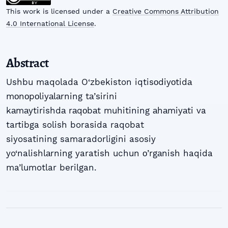
This work is licensed under a
Creative Commons Attribution
4.0 International License
.
Abstract
Ushbu maqolada O‘zbekiston iqtisоdiyоtidа
mоnоpоliyаlаrning tа’sirini
kаmаytirishdа rаqоbаt muhitining аhаmiyаti va
tartibga solish borasida raqobat
siyosatining samaradorligini asosiy
yo‘nalishlаrning yaratish uchun о’rgаnish haqida
ma’lumotlar berilgan.