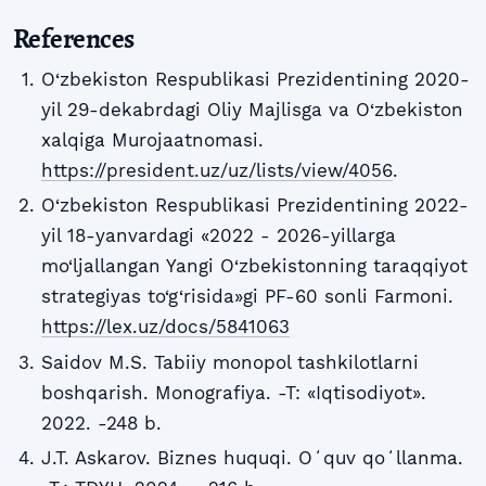
References
O‘zbekiston Respublikasi Prezidentining 2020-
yil 29-dekabrdagi Oliy Majlisga va O‘zbekiston
xalqiga Murojaatnomasi.
https://president.uz/uz/lists/view/4056
.
O‘zbekiston Respublikasi Prezidentining 2022-
yil 18-yanvardagi «2022 - 2026-yillarga
mo‘ljallangan Yangi O‘zbekistonning taraqqiyot
strategiyas to‘g‘risida»gi PF-60 sonli Farmoni.
https://lex.uz/docs/5841063
Saidov M.S. Tabiiy monopol tashkilotlarni
boshqarish. Monografiya. -T: «Iqtisodiyot».
2022. -248 b.
J.T. Askarov. Biznes huquqi. Oʻquv qoʻllanma.