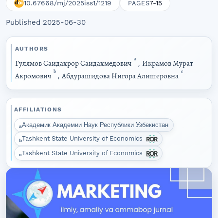
10.67668/mj/2025iss1/1219
7-15
PAGES
Published 2025-06-30
AUTHORS
a
Гулямов Саидахрор Саидахмедович
,
Икрамов Мурат
b
c
Акромович
,
Абдурашидова Нигора Алишеровна
AFFILIATIONS
Академик Академии Наук Республики Узбекистан
a
Tashkent State University of Economics
b
Tashkent State University of Economics
c