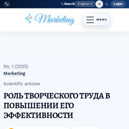
Skip to main navigation menu
Skip to main content
Skip to site footer
English
Login
Search
Admi
Language
Tel:
+998977838464
No. 1 (2025)
Marketing
Scientific articles
РОЛЬ ТВОРЧЕСКОГО ТРУДА В
ПОВЫШЕНИИ ЕГО
ЭФФЕКТИВНОСТИ