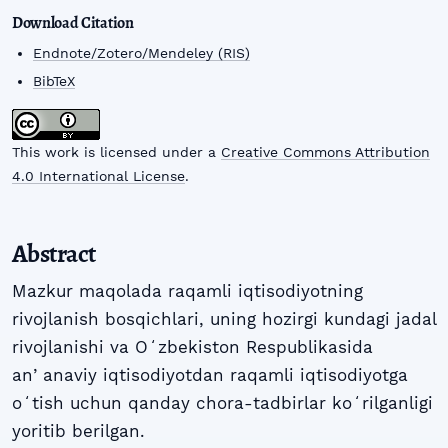
Download Citation
Endnote/Zotero/Mendeley (RIS)
BibTeX
This work is licensed under a
Creative Commons Attribution
4.0 International License
.
Abstract
Mazkur maqolada raqamli iqtisodiyotning
rivojlanish bosqichlari, uning hozirgi kundagi jadal
rivojlanishi va Oʻzbekiston Respublikasida
anʼanaviy iqtisodiyotdan raqamli iqtisodiyotga
oʻtish uchun qanday chora-tadbirlar koʻrilganligi
yoritib berilgan.