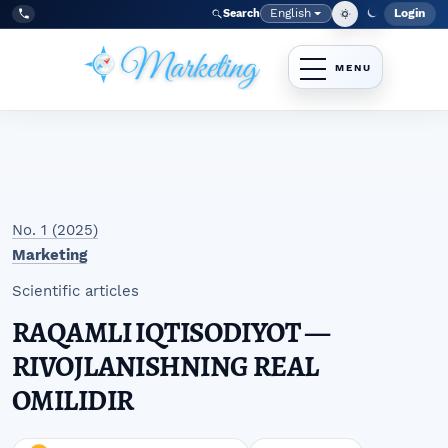
Skip to main navigation menu
Skip to main content
Skip to site footer
English
Login
Search
Admi
Language
Tel:
+998977838464
No. 1 (2025)
Marketing
Scientific articles
RAQAMLI IQTISODIYOT —
RIVOJLANISHNING REAL
OMILIDIR