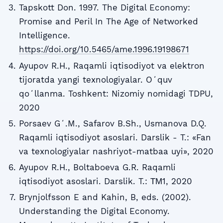
Tapskott Don. 1997. The Digital Economy:
Promise and Peril In The Age of Networked
Intelligence.
https://doi.org/10.5465/ame.1996.19198671
Ayupov R.H., Raqamli iqtisodiyot va elektron
tijoratda yangi texnologiyalar. Oʻquv
qoʻllanma. Toshkent: Nizomiy nomidagi TDPU,
2020
Porsaev Gʻ.M., Safarov B.Sh., Usmanova D.Q.
Raqamli iqtisodiyot asoslari. Darslik - T.: «Fan
va texnologiyalar nashriyot-matbaa uyi», 2020
Ayupov R.H., Boltaboeva G.R. Raqamli
iqtisodiyot asoslari. Darslik. T.: ТМ1, 2020
Brynjolfsson E and Kahin, B, eds. (2002).
Understanding the Digital Economy.