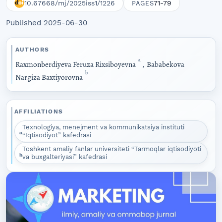
10.67668/mj/2025iss1/1226
71-79
PAGES
Published 2025-06-30
AUTHORS
a
Raxmonberdiyeva Feruza Rixsiboyevna
,
Bababekova
b
Nargiza Baxtiyorovna
AFFILIATIONS
Texnologiya, menejment va kommunikatsiya instituti
a
“Iqtisodiyot” kafedrasi
Toshkent amaliy fanlar universiteti “Tarmoqlar iqtisodiyoti
b
va buxgalteriyasi” kafedrasi