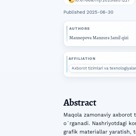
10.67668/mj/2025iss1/1227
Published 2025-06-30
AUTHORS
Mannopova Manzura Jamil qizi
AFFILIATION
Axborot tizimlari va texnologiyalar
Abstract
Maqola zamonaviy axborot te
oʻrganadi. Nashriyotdagi ko
grafik materiallar yaratish, 