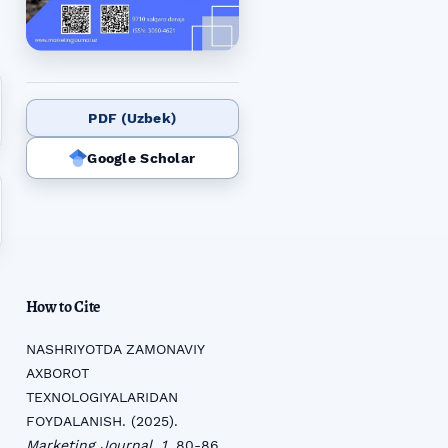
PDF (Uzbek)
Google Scholar
How to Cite
NASHRIYOTDA ZAMONAVIY
AXBOROT
TEXNOLOGIYALARIDAN
FOYDALANISH. (2025).
Marketing Journal
,
1
, 80-86.