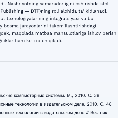
di. Nashriyotning samaradorligini oshirishda stol
 Publishing — DTP)ning roli alohida taʼkidlanadi.
t texnologiyalarining integratsiyasi va bu
y bosma jarayonlarini takomillashtirishdagi
ngdek, maqolada matbaa mahsulotlariga ishlov berish
iliklar ham koʻrib chiqiladi.
ьские компьютерные системы. М., 2010. С. 38
нные технологии в издательском деле, 2010. С. 46
онные технологии в издательском деле // Вестник