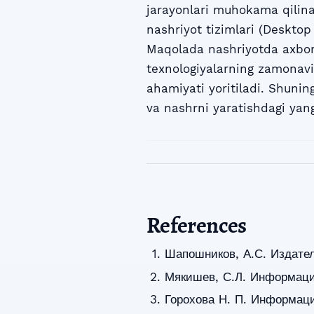
jarayonlari muhokama qilina
nashriyot tizimlari (Desktop
Maqolada nashriyotda axboro
texnologiyalarning zamonavi
ahamiyati yoritiladi. Shuni
va nashrni yaratishdagi yang
References
Шапошников, А.С. Издател
Мякишев, С.Л. Информацио
Горохова Н. П. Информаци