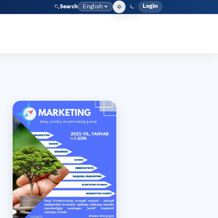
Login
English
Search
Admin men
Language