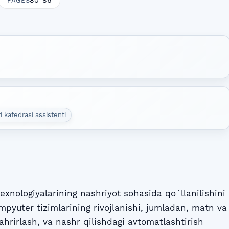
80-86
PAGES
i kafedrasi assistenti
xnologiyalarining nashriyot sohasida qoʻllanilishini
mpyuter tizimlarining rivojlanishi, jumladan, matn va
tahrirlash, va nashr qilishdagi avtomatlashtirish