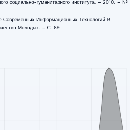
ного социально-гуманитарного института. – 2010. – №
е Современных Информационных Технологий В
рчество Молодых. – С. 69