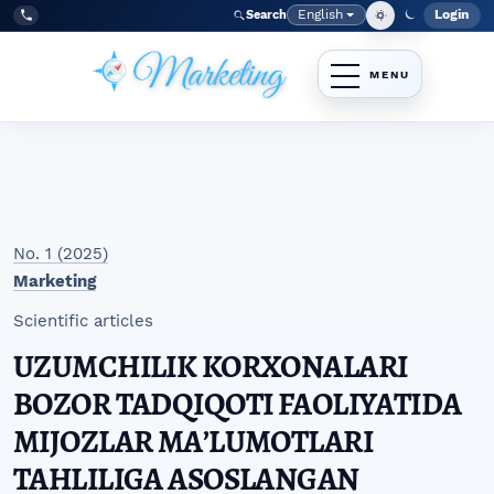
Skip to main navigation menu
Skip to main content
Skip to site footer
English
Login
Search
Admi
Language
Tel:
+998977838464
No. 1 (2025)
Marketing
Scientific articles
UZUMCHILIK KORXONALARI
BOZOR TADQIQOTI FAOLIYATIDA
MIJOZLAR MAʼLUMOTLARI
TAHLILIGA ASOSLANGAN