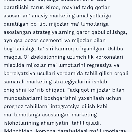
qaratilishi zarur. Biroq, mavjud tadqiqotlar
asosan anʼanaviy marketing amaliyotlariga
qaratilgan boʻlib, mijozlar maʼlumotlariga
asoslangan strategiyalarning qaror qabul qilishga,
ayniqsa bozor segmenti va mijozlar bilan
bogʻlanishga taʼsiri kamroq oʻrganilgan. Ushbu
maqola Oʻzbekistonning uzumchilik korxonalari
misolida mijozlar maʼlumotlarini regressiya va
korrelyatsiya usullari yordamida tahlil qilish orqali
samarali marketing strategiyalarini ishlab
chiqishni koʻrib chiqadi. Tadqiqot mijozlar bilan
munosabatlarni boshqarishni yaxshilash uchun
prognoz tahlillarni integratsiya qilish kabi
maʼlumotlarga asoslangan marketing
islohotlarining ahamiyatini tahlil qiladi.
Ikkinchidan, korxona darajasidagi maʼlumotlarga