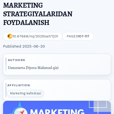
MARKETING
STRATEGIYALARIDAN
FOYDALANISH
10.67668/mj/2025iss1/1231
107-117
PAGES
Published 2025-06-30
AUTHORS
Usmonova Diyora Mahmud qizi
AFFILIATION
Marketing kafedrasi