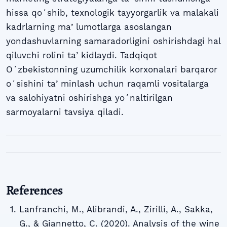
hissa qoʻshib, texnologik tayyorgarlik va malakali
kadrlarning maʼlumotlarga asoslangan
yondashuvlarning samaradorligini oshirishdagi hal
qiluvchi rolini taʼkidlaydi. Tadqiqot
Oʻzbekistonning uzumchilik korxonalari barqaror
oʻsishini taʼminlash uchun raqamli vositalarga
va salohiyatni oshirishga yoʻnaltirilgan
sarmoyalarni tavsiya qiladi.
References
Lanfranchi, M., Alibrandi, A., Zirilli, A., Sakka,
G., & Giannetto, C. (2020). Analysis of the wine