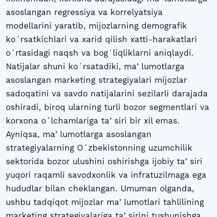
asoslangan regressiya va korrelyatsiya
modellarini yaratib, mijozlarning demografik
koʻrsatkichlari va xarid qilish xatti-harakatlari
oʻrtasidagi naqsh va bogʻliqliklarni aniqlaydi.
Natijalar shuni koʻrsatadiki, maʼlumotlarga
asoslangan marketing strategiyalari mijozlar
sadoqatini va savdo natijalarini sezilarli darajada
oshiradi, biroq ularning turli bozor segmentlari va
korxona oʻlchamlariga taʼsiri bir xil emas.
Ayniqsa, maʼlumotlarga asoslangan
strategiyalarning Oʻzbekistonning uzumchilik
sektorida bozor ulushini oshirishga ijobiy taʼsiri
yuqori raqamli savodxonlik va infratuzilmaga ega
hududlar bilan cheklangan. Umuman olganda,
ushbu tadqiqot mijozlar maʼlumotlari tahlilining
marketing strategiyalariga taʼsirini tushunishga