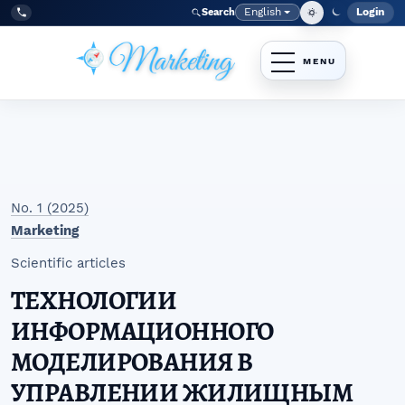
Skip to main navigation menu
Skip to main content
Skip to site footer
English
Login
Search
Admi
Language
Tel:
+998977838464
No. 1 (2025)
Marketing
Scientific articles
ТЕХНОЛОГИИ
ИНФОРМАЦИОННОГО
МОДЕЛИРОВАНИЯ В
УПРАВЛЕНИИ ЖИЛИЩНЫМ