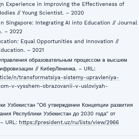
gn Experience in Improving the Effectiveness of
dies // Young Scientist. – 2020
n Singapore: Integrating AI into Education // Journal
n. – 2022
cation: Equal Opportunities and Innovation //
Education. – 2021
управления образовательным процессом в высшем
ифровизации // КиберЛенинка. – URL:
rticle/n/transformatsiya-sistemy-upravleniya-
som-v-vysshem-obrazovanii-v-usloviyah-
ики Узбекистан "Об утверждении Концепции развития
ния Республики Узбекистан до 2030 года" от
 – URL:
https://president.uz/ru/lists/view/2966