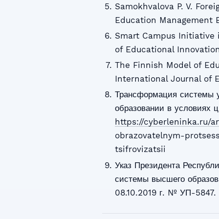
Samokhvalova P. V. Forei
Education Management Bo
Smart Campus Initiative i
of Educational Innovatio
The Finnish Model of Edu
International Journal of 
Трансформация системы 
образовании в условиях ц
https://cyberleninka.ru/a
obrazovatelnym-protses
tsifrovizatsii
Указ Президента Республ
системы высшего образова
08.10.2019 г. № УП-5847.