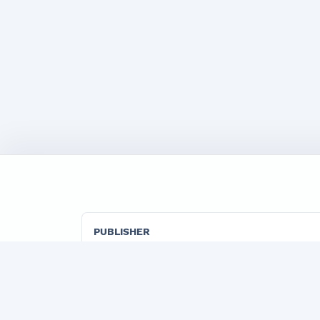
PUBLISHER
"TADBIRKOR VA ISHBILARMON" LLC
Official publisher organization of the Marketi