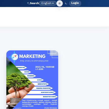
Login
English
Search
Admin men
Language