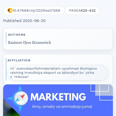
10.67668/mj/2025iss1/1268
420-432
PAGES
Published 2025-06-30
AUTHORS
Raximov Ilyos Ikramovich
AFFILIATION
«Oʻzsanoatqurilishmateriallari» uyushmasi Boshqaruv
raisining investitsiya eksport va iqtisodiyot boʻyicha
oʻrinbosari