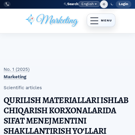
Skip to main navigation menu
Skip to main content
Skip to site footer
English
Login
Search
Admi
Language
Tel:
+998977838464
No. 1 (2025)
Marketing
Scientific articles
QURILISH MATERIALLARI ISHLAB
CHIQARISH KORXONALARIDA
SIFAT MENEJMENTINI
SHAKLLANTIRISH YOʻLLARI