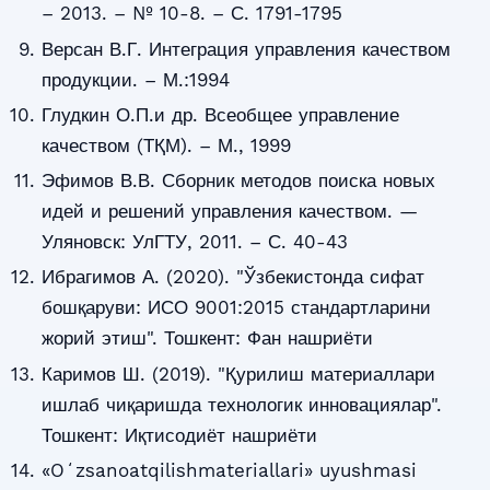
– 2013. – № 10-8. – С. 1791-1795
Версан В.Г. Интеграция управления качеством
продукции. – М.:1994
Глудкин О.П.и др. Всеобщее управление
качеством (ТҚМ). – М., 1999
Эфимов В.В. Сборник методов поиска новых
идей и решений управления качеством. —
Уляновск: УлГТУ, 2011. – С. 40-43
Ибрагимов А. (2020). "Ўзбекистонда сифат
бошқаруви: ИСО 9001:2015 стандартларини
жорий этиш". Тошкент: Фан нашриёти
Каримов Ш. (2019). "Қурилиш материаллари
ишлаб чиқаришда технологик инновациялар".
Тошкент: Иқтисодиёт нашриёти
«Oʻzѕanoatqiliѕhmateriallari» uyushmasi