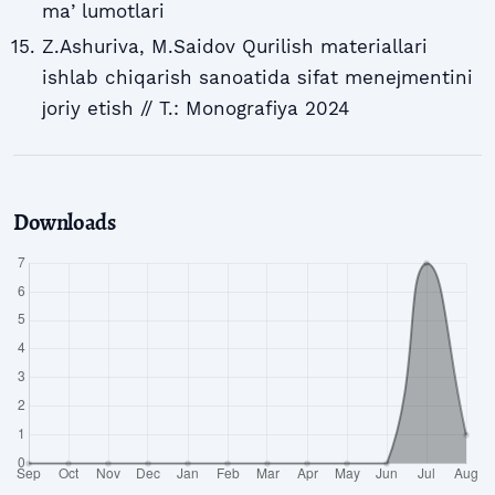
maʼlumotlari
Z.Ashuriva, M.Saidov Quriliѕh materiallari
ishlab chiqarish sanoatida ѕifat meneјmentini
јoriy etiѕh // T.: Monografiya 2024
Downloads