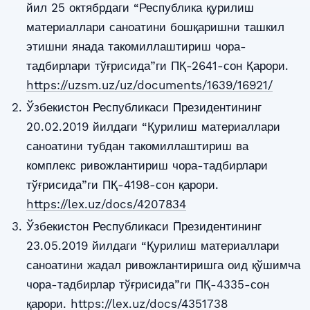
йил 25 октябрдаги “Республика қурилиш
материаллари саноатини бошқаришни ташкил
этишни янада такомиллаштириш чора-
тадбирлари тўғрисида”ги ПҚ-2641-сон Қарори.
https://uzsm.uz/uz/documents/1639/16921/
Ўзбекистон Республикаси Президентининг
20.02.2019 йилдаги “Қурилиш материаллари
саноатини тубдан такомиллаштириш ва
комплекс ривожлантириш чора-тадбирлари
тўғрисида”ги ПҚ-4198-сон қарори.
https://lex.uz/docs/4207834
Ўзбекистон Республикаси Президентининг
23.05.2019 йилдаги “Қурилиш материаллари
саноатини жадал ривожлантиришга оид қўшимча
чора-тадбирлар тўғрисида”ги ПҚ-4335-сон
қарори.
https://lex.uz/docs/4351738