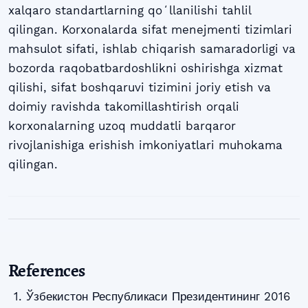
xalqaro standartlarning qoʻllanilishi tahlil
qilingan. Korxonalarda sifat menejmenti tizimlari
mahsulot sifati, ishlab chiqarish samaradorligi va
bozorda raqobatbardoshlikni oshirishga xizmat
qilishi, sifat boshqaruvi tizimini joriy etish va
doimiy ravishda takomillashtirish orqali
korxonalarning uzoq muddatli barqaror
rivojlanishiga erishish imkoniyatlari muhokama
qilingan.
References
Ўзбекистон Республикаси Президентининг 2016