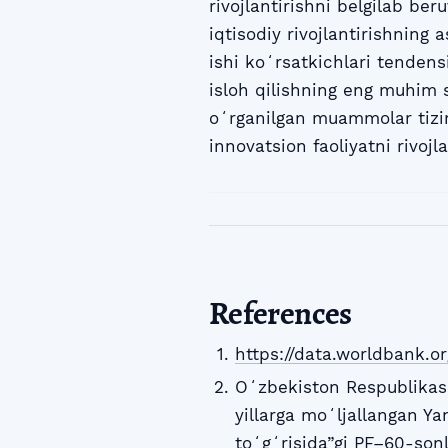
rivojlantirishni belgilab ber
iqtisodiy rivojlantirishning 
ishi koʻrsatkichlari tendensi
isloh qilishning eng muhim sh
oʻrganilgan muammolar tiziml
innovatsion faoliyatni rivojlan
References
https://data.worldbank.or
Oʻzbekiston Respublikasi
yillarga moʻljallangan Ya
toʻgʻrisida”gi PF–60-son