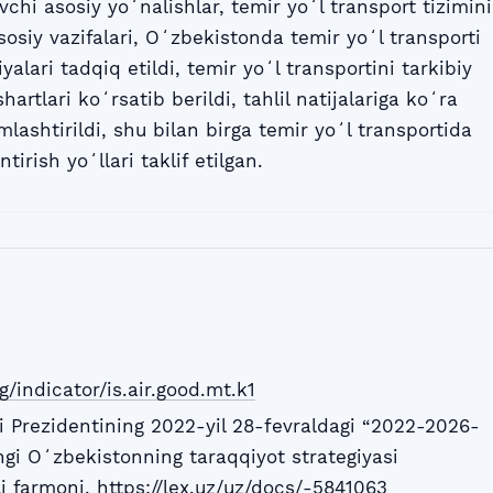
uvchi asosiy yoʻnalishlar, temir yoʻl transport tizimini
asosiy vazifalari, Oʻzbekistonda temir yoʻl transporti
yalari tadqiq etildi, temir yoʻl transportini tarkibiy
artlari koʻrsatib berildi, tahlil natijalariga koʻra
ashtirildi, shu bilan birga temir yoʻl transportida
tirish yoʻllari taklif etilgan.
g/indicator/is.air.good.mt.k1
 Prezidentining 2022-yil 28-fevraldagi “2022-2026-
ngi Oʻzbekistonning taraqqiyot strategiyasi
li farmoni.
https://lex.uz/uz/docs/-5841063