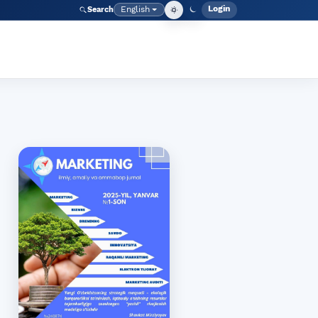
Login
English
Search
Admin men
Language