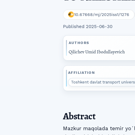
10.67668/mj/2025iss1/1276
Published 2025-06-30
AUTHORS
Qilichev Umid Ibodullayevich
AFFILIATION
Toshkent davlat transport universi
Abstract
Mazkur maqolada temir yoʻl 