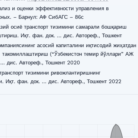
ализ и оценки эффективности управления в
жных. – Барнул: АФ СибАГС – 86с
казий осиё транспорт тизимини самарали бошқариш
ириш. Иқт. фан. док. ... дис. Автореф., Тошкент
омпаниясининг асосий капиталини иқтисодий жиҳатдан
 такомиллаштириш (“Ўзбекистон темир йўллари” АЖ
 ... дис. Автореф., Тошкент 2020
 транспорт тизимини ривожлантиришнинг
 Иқт. фан. док. ... дис. Автореф., Тошкент 2022