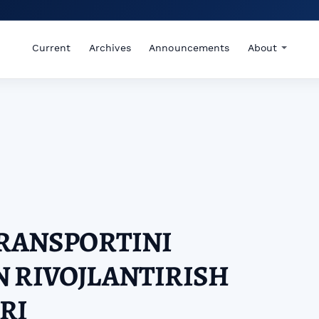
Current
Archives
Announcements
About
TRANSPORTINI
 RIVOJLANTIRISH
RI