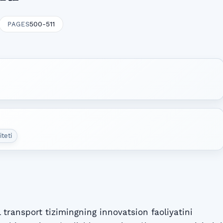
500-511
PAGES
teti
transport tizimingning innovatsion faoliyatini