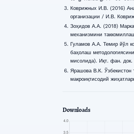
Коврижных И.В. (2016) Ан
организации / И.В. Коври
Зоҳидов А.А. (2018) Мар
механизмини таккомиллашт
Гуламов А.А. Темир йўл к
баҳолаш методологиясини
мисолида). Иқт. фан. док.
Ярашова В.К. Ўзбекистон
макроиқтисодий жиҳатлари.
Downloads