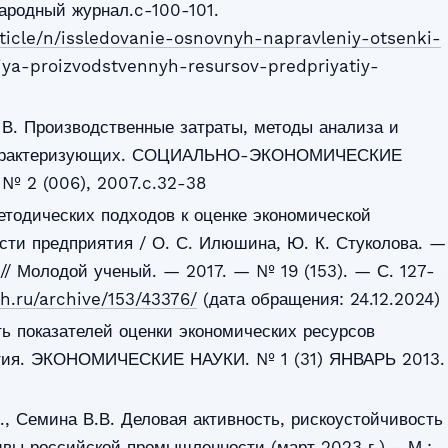
родный журнал.c-100-101.
article/n/issledovanie-osnovnyh-napravleniy-otsenki-
iya-proizvodstvennyh-resursov-predpriyatiy-
. В. Производственные затраты, методы анализа и
х характеризующих. СОЦИАЛЬНО-ЭКОНОМИЧЕСКИЕ
 2 (006), 2007.c.32-38
тодических подходов к оценке экономической
сти предприятия / О. С. Илюшина, Ю. К. Стуколова. —
 // Молодой ученый. — 2017. — № 19 (153). — С. 127-
h.ru/archive/153/43376/
(дата обращения: 24.12.2024)
ть показателей оценки экономических ресурсов
тия. ЭКОНОМИЧЕСКИЕ НАУКИ. № 1 (31) ЯНВАРЬ 2013.
., Семина В.В. Деловая активность, рискоустойчивость
ивы российской промышленности (март 2023 г.) – М.: