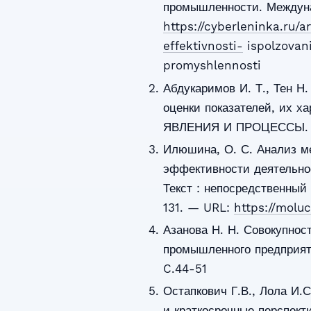
промышленности. Междуна
https://cyberleninka.ru/
effektivnosti-
ispolzovan
promyshlennosti
Абдукаримов И. Т., Тен Н
оценки показателей, и
ЯВЛЕНИЯ И ПРОЦЕССЫ. №
Илюшина, О. С. Анализ ме
эффективности деятельно
Текст : непосредственный
131. — URL:
https://moluc
Азанова Н. Н. Совокупнос
промышленного предприя
C.44-51
Остапкович Г.В., Лола И.С
и краткосрочные перспект