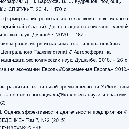
нография/ Д. П. Барсуков, В. С. Кудряшов: под общ.
Пб.: СПбГУКиТ, 2014. - 170 с
 формирования регионального хлопково- текстильного
Согдийской области). Диссертация на соискание ученой
ических наук. Душанбе, 2020. - 162 с
ние и развитие региональных текстильно- швейных
 Центрального Таджикистана) // Автореферат на
 кандидата экономических наук. Душанбе, 2018. - 26 с
зация экономики Европы//Современная Европа.- 2019.
вы развития текстильной промышленности Узбекистан
 экспортного потенциала//Бюллетень науки и практики.
263
. Оценка эффективности деятельности предприятия //
ВЕДЕНИЕ» Том 7, №2 (2015)
DF/118EVN215.pdf