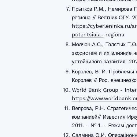
Прытков Р.М., Немирова Г
региона // Вестник ОГУ. 2
https://cyberleninka.ru/a
potentsiala-
regiona
Молчан А.С., Толстых Т.О
экосистем и их влияние н
устойчивого развития. 202
Королев, В. И. Проблемы 
Королев // Рос. внешнеэк
World Bank Group - Inter
https://www.worldbank.o
Вепрова, Р.Н. Стратегиче
компанией// Известия Ирк
2011. - № 1. - Режим дос
Салмина О.И. Операционн