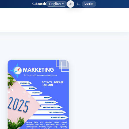
Login
English
Search
Admin men
Language