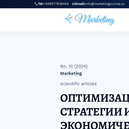
Skip to main navigation menu
Skip to main content
Skip to site footer
Tel:
+998977838464
Email:
info@marketingjournal.uz
No. 10 (2024)
Marketing
Scientific articles
ОПТИМИЗАЦ
СТРАТЕГИИ
ЭКОНОМИЧЕ