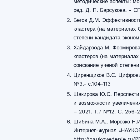
методические аспекты: мо
ред. Д. П. Барсукова. - С
Бегов Д.М. Эффективность
кластера (на материалах 
степени кандидата эконом
Хайдарзода М. Формирова
кластеров (на материалах
соискание ученой степени
Циренщиков В.С. Цифрови
№3,- с.104-113
Шакирова Ю.С. Перспекти
и возможности увеличения
– 2021. Т.7 №12. С. 256-
Шибина М.А., Морозко Н.И
Интернет-журнал «НАУКО
http://naukovedenie.ru/P