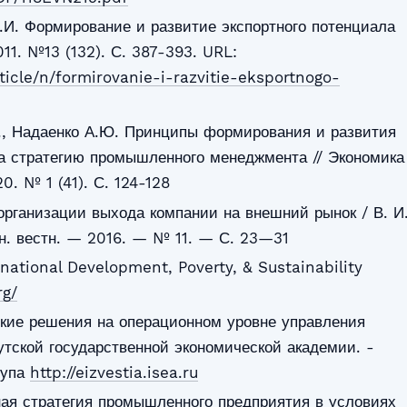
.И. Формирование и развитие экспортного потенциала
011. №13 (132). С. 387-393. URL:
rticle/n/formirovanie-i-razvitie-eksportnogo-
., Надаенко А.Ю. Принципы формирования и развития
а стратегию промышленного менеджмента // Экономика
0. № 1 (41). С. 124-128
организации выхода компании на внешний рынок / В. И
он. вестн. — 2016. — № 11. — С. 23—31
national Development, Poverty, & Sustainability
rg/
ские решения на операционном уровне управления
утской государственной экономической академии. -
тупа
http://eizvestia.isea.ru
ая стратегия промышленного предприятия в условиях