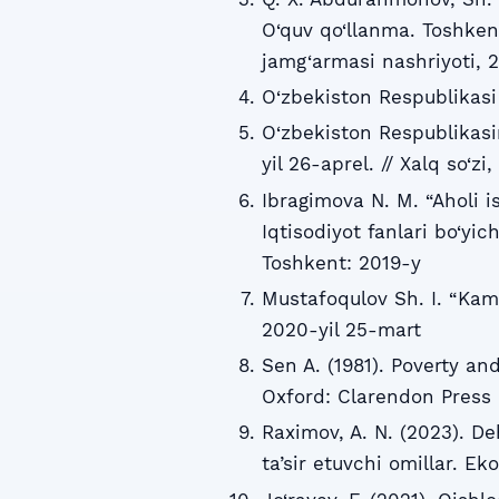
O‘quv qo‘llanma. Toshken
jamg‘armasi nashriyoti, 
O‘zbekiston Respublikasi
O‘zbekiston Respublikasin
yil 26-aprel. // Xalq so‘zi
Ibragimova N. M. “Aholi i
Iqtisodiyot fanlari bo‘yic
Toshkent: 2019-y
Mustafoqulov Sh. I. “Kamb
2020-yil 25-mart
Sen A. (1981). Poverty a
Oxford: Clarendon Press
Raximov, A. N. (2023). Dehq
ta’sir etuvchi omillar. E