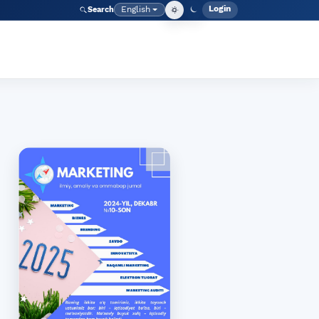
Login
English
Search
Admin men
Language