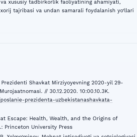
va xususiy tadbirkorlik faoliyatining ahamiyati,
 xorij tajribasi va undan samarali foydalanish yo‘llari
 Prezidenti Shavkat Mirziyoyevning 2020-yil 29-
Murojaatnomasi. // 30.12.2020. 10:00.10.3K.
t/poslanie-prezidenta-uzbekistanashavkata-
at Escape: Health, Wealth, and the Origins of
.: Princeton University Press
. Xolmо‘minov. Mehnat iqtisodiyoti va sotsiologiyasi.