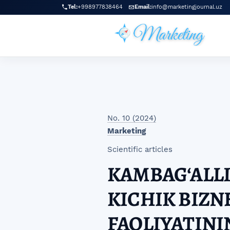
Skip to main navigation menu
Skip to main content
Skip to site footer
Tel:
+998977838464
Email:
info@marketingjournal.uz
No. 10 (2024)
Marketing
Scientific articles
KAMBAG‘ALLI
KICHIK BIZN
FAOLIYATINI