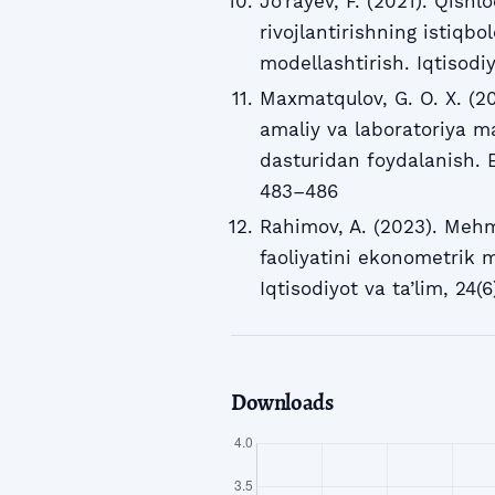
Jo‘rayev, F. (2021). Qishl
rivojlantirishning istiq
modellashtirish. Iqtisodiy
Maxmatqulov, G. O. X. (20
amaliy va laboratoriya ma
dasturidan foydalanish. E
483–486
Rahimov, A. (2023). Meh
faoliyatini ekonometrik 
Iqtisodiyot va ta’lim, 24(
Downloads