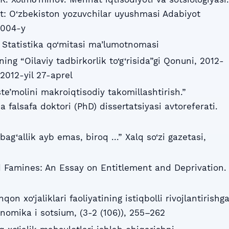
t: O‘zbekiston yozuvchilar uyushmasi Adabiyot
2004-y
 Statistika qo‘mitasi ma’lumotnomasi
ing “Oilaviy tadbirkorlik to‘g‘risida”gi Qonuni, 2012-
, 2012-yil 27-aprel
ste’molini makroiqtisodiy takomillashtirish.”
ha falsafa doktori (PhD) dissertatsiyasi avtoreferati.
ag‘allik ayb emas, biroq ...” Xalq so‘zi gazetasi,
nd Famines: An Essay on Entitlement and Deprivation.
on xo‘jaliklari faoliyatining istiqbolli rivojlantirishg
konomika i sotsium, (3-2 (106)), 255–262