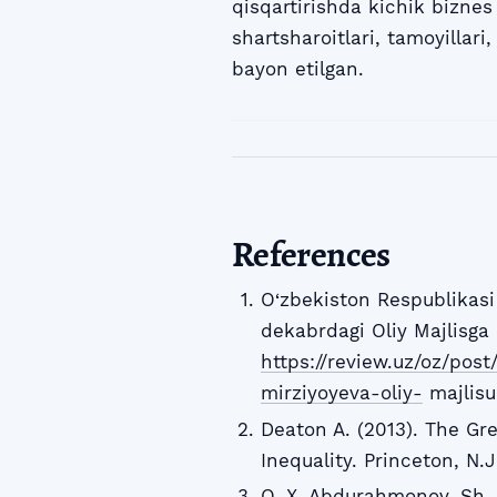
qisqartirishda kichik biznes 
shartsharoitlari, tamoyillari,
bayon etilgan.
References
O‘zbekiston Respublikasi
dekabrdagi Oliy Majlisga 
https://review.uz/oz/pos
mirziyoyeva-oliy-
majlisu
Deaton A. (2013). The Gre
Inequality. Princeton, N.J
Q. X. Abdurahmonov, Sh. R