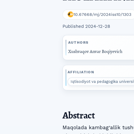
10.67668/mj/2024iss10/1303
Published 2024-12-28
AUTHORS
Xushvaqov Anvar Boqiyevich
AFFILIATION
Iqtisodiyot va pedagogika universit
Abstract
Maqolada kambag‘allik tushu