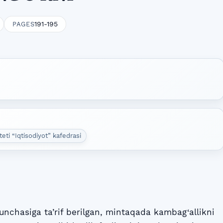
191-195
PAGES
eti “Iqtisodiyot” kafedrasi
nchasiga ta’rif berilgan, mintaqada kambag‘allikni