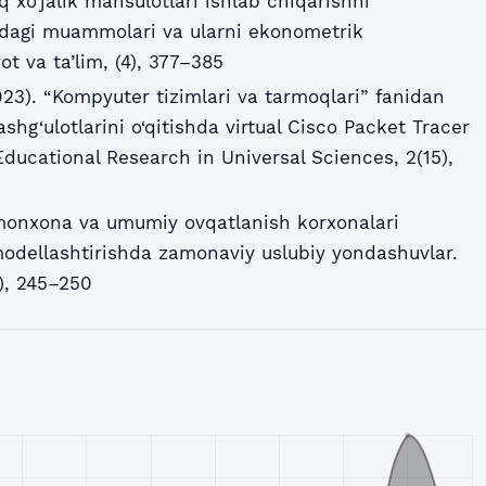
oq xo‘jalik mahsulotlari ishlab chiqarishni
boldagi muammolari va ularni ekonometrik
ot va ta’lim, (4), 377–385
23). “Kompyuter tizimlari va tarmoqlari” fanidan
shg‘ulotlarini o‘qitishda virtual Cisco Packet Tracer
ducational Research in Universal Sciences, 2(15),
monxona va umumiy ovqatlanish korxonalari
modellashtirishda zamonaviy uslubiy yondashuvlar.
6), 245–250