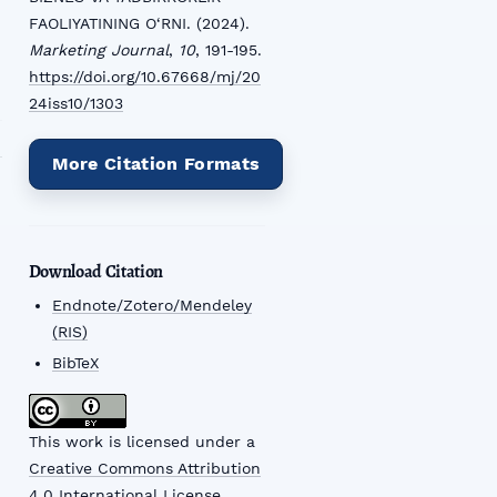
FAOLIYATINING O‘RNI. (2024).
Marketing Journal
,
10
, 191-195.
https://doi.org/10.67668/mj/20
24iss10/1303
More Citation Formats
Download Citation
Endnote/Zotero/Mendeley
(RIS)
BibTeX
This work is licensed under a
Creative Commons Attribution
4.0 International License
.