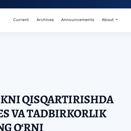
Current
Archives
Announcements
About
KNI QISQARTIRISHDA
ES VA TADBIRKORLIK
NG O‘RNI