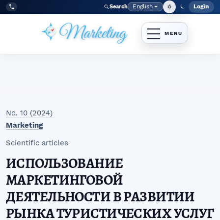
Skip to main navigation menu
Skip to main content
Skip to site footer
English
Login
Search
Admi
Language
Tel:
+998977838464
No. 10 (2024)
Marketing
Scientific articles
ИСПОЛЬЗОВАНИЕ
МАРКЕТИНГОВОЙ
ДЕЯТЕЛЬНОСТИ В РАЗВИТИИ
РЫНКА ТУРИСТИЧЕСКИХ УСЛУГ