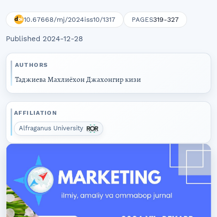
10.67668/mj/2024iss10/1317
319-327
PAGES
Published 2024-12-28
AUTHORS
Таджиева Махлиёхон Джахонгир кизи
AFFILIATION
Alfraganus University