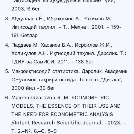
"Иқтисодиёт ва ҳуқуқ дунёси"нашриёт уйи,
2003, 6 бет
Абдуллаев Ё., Иброхимов А., Рахимов М.
Иқтисодий таҳлил. - Т.. Меҳнат. 2001. - 159-
161-бетлар
Пардаев М. Хасанов Б.А., Исроилов Ж.И.,
Холикулов А.Н. Иқтисодий таҳлил. Дарслик. Т.:
ТДИУ ва СамИСИ, 2011. - 138 бет
Макроиқтисодий статистика. Дарслик. Академик
С.Ғуломов таҳрири остида. Тошкент.,”Дитаф”,
2000 йил -36 бет
Maxmanazarovna R. M. ECONOMETRIC
MODELS, THE ESSENCE OF THEIR USE AND
THE NEED FOR ECONOMETRIC ANALYSIS
//Intent Research Scientific Journal. –2023. –
Т. 2.–№. 6.–С. 5-9