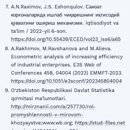
A.N.Raximov, J.S. Eshonqulov. Саноат
корхоналарида ишлаб чиқаришнинг иқтисодий
қувватини ошириш механизми. Iqtisodiyot va
ta'lim / 2022-yil 6-son.
https://doi.org/10.55439/ECED/vol23_iss6/a65
A.Rakhimov, M.Ravshanova and M.Alieva.
Econometric analysis of increasing efficiency
of industrial enterprises. E3S Web of
Conferences 458, 04004 (2023) EMMFT-2023.
https://doi.org/10.1051/e3sconf/202345804004
O‘zbekiston Respublikasi Davlat Statistika
qo‘mitasi ma’lumotlari.
http://mirznanii.com/a/257730/rol-
promyshlennosti-v-mirovom-
khozyaystve;www.wb.org;
https://stud-files.net