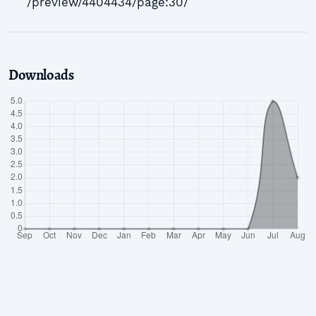
/preview/4404434/page:30/
Downloads