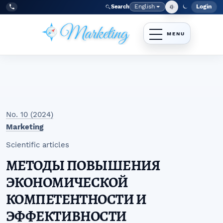
Skip to main navigation menu
Skip to main content
Skip to site footer
English
Login
Search
Admi
Language
Tel:
+998977838464
No. 10 (2024)
Marketing
Scientific articles
МЕТОДЫ ПОВЫШЕНИЯ
ЭКОНОМИЧЕСКОЙ
КОМПЕТЕНТНОСТИ И
ЭФФЕКТИВНОСТИ