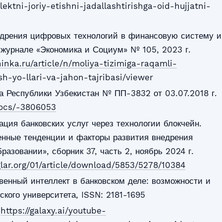
ektni-joriy-etishni-jadallashtirishga-oid-hujjatni-
едрения цифровых технологий в финансовую систему и
 журнале «Экономика и Социум» № 105, 2023 г.
ninka.ru/article/n/moliya-tizimiga-raqamli-
ish-yo-llari-va-jahon-tajribasi/viewer
а Республики Узбекистан № ПП-3832 от 03.07.2018 г.
/docs/-3806053
ция банковских услуг через технологии блокчейн.
нные тенденции и факторы развития внедрения
азовании», сборник 37, часть 2, ноябрь 2024 г.
glar.org/01/article/download/5853/5278/10384
венный интеллект в банковском деле: возможности и
ского университета, ISSN: 2181-1695
:
https://galaxy.ai/youtube-