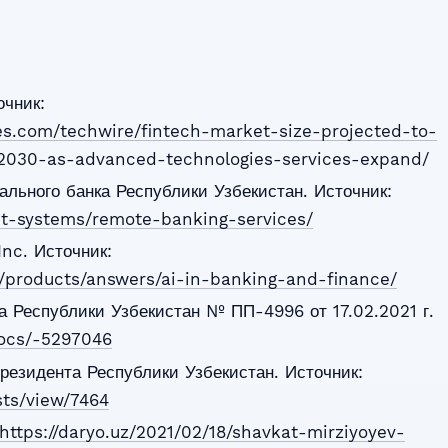
очник:
res.com/techwire/fintech-market-size-projected-to-
-2030-as-advanced-technologies-services-expand/
льного банка Республики Узбекистан. Источник:
nt-systems/remote-banking-services/
Inc. Источник:
z/products/answers/ai-in-banking-and-finance/
 Республики Узбекистан № ПП-4996 от 17.02.2021 г.
docs/-5297046
езидента Республики Узбекистан. Источник:
ists/view/7464
https://daryo.uz/2021/02/18/shavkat-mirziyoyev-