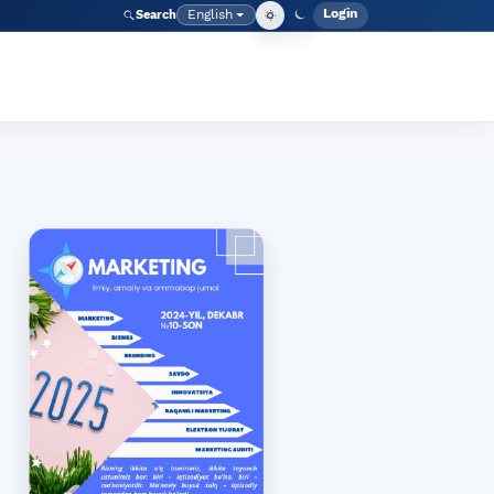
Login
English
Search
Admin men
Language