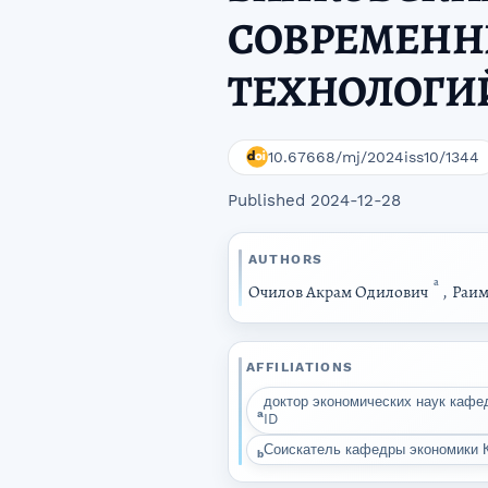
СОВРЕМЕНН
ТЕХНОЛОГИ
10.67668/mj/2024iss10/1344
Published 2024-12-28
AUTHORS
a
Очилов Акрам Одилович
,
Раим
AFFILIATIONS
доктор экономических наук кафе
a
ID
Соискатель кафедры экономики К
b