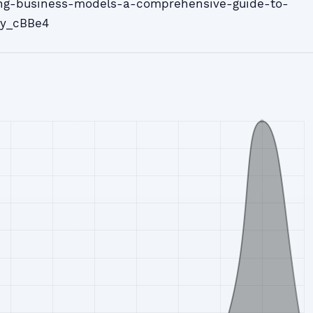
ng-business-models-a-comprehensive-guide-to-
y_cBBe4