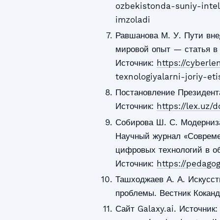
ozbekistonda-suniy-intell
imzoladi
Равшанова М. У. Пути вн
мировой опыт — статья в
Источник:
https://cyberle
texnologiyalarni-joriy-et
Постановление Президент
Источник:
https://lex.uz
Собирова Ш. С. Модерниза
Научный журнал «Совреме
цифровых технологий в обр
Источник:
https://pedago
Ташходжаев А. А. Искусст
проблемы. Вестник Коканд
Сайт Galaxy.ai. Источник