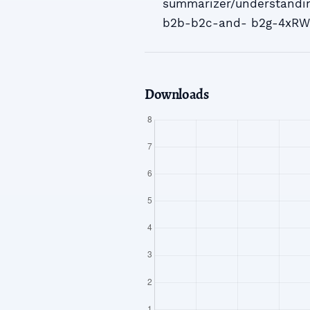
summarizer/understandi
b2b-b2c-and- b2g-4xRW
Downloads