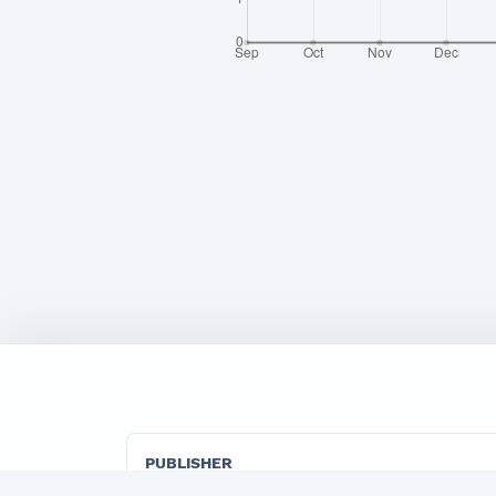
PUBLISHER
"TADBIRKOR VA ISHBILARMON" LLC