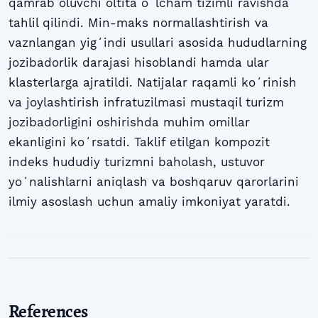
qamrab oluvchi oltita oʻlcham tizimli ravishda
tahlil qilindi. Min-maks normallashtirish va
vaznlangan yigʻindi usullari asosida hududlarning
jozibadorlik darajasi hisoblandi hamda ular
klasterlarga ajratildi. Natijalar raqamli koʻrinish
va joylashtirish infratuzilmasi mustaqil turizm
jozibadorligini oshirishda muhim omillar
ekanligini koʻrsatdi. Taklif etilgan kompozit
indeks hududiy turizmni baholash, ustuvor
yoʻnalishlarni aniqlash va boshqaruv qarorlarini
ilmiy asoslash uchun amaliy imkoniyat yaratdi.
References