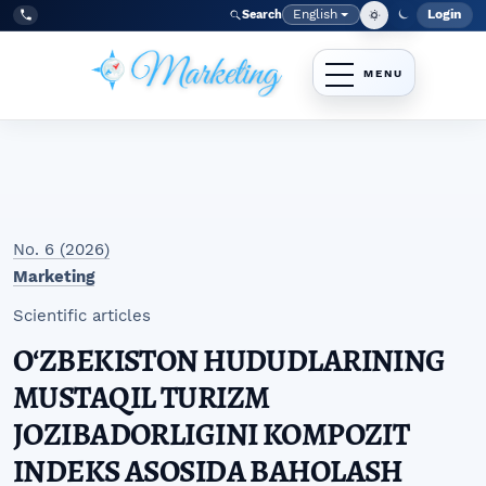
Skip to main navigation menu
Skip to main content
Skip to site footer
English
Login
Search
Admi
Language
Tel:
+998977838464
No. 6 (2026)
Marketing
Scientific articles
OʻZBEKISTON HUDUDLARINING
MUSTAQIL TURIZM
JOZIBADORLIGINI KOMPOZIT
INDEKS ASOSIDA BAHOLASH