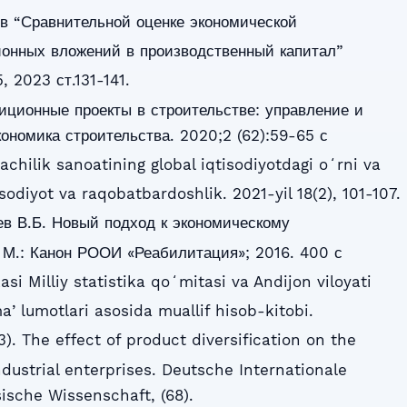
ов “Сравнительной оценке экономической
онных вложений в производственный капитал”
 2023 ст.131-141.
иционные проекты в строительстве: управление и
ономика строительства. 2020;2 (62):59-65 с
chilik sanoatining global iqtisodiyotdagi oʻrni va
sodiyot va raqobatbardoshlik. 2021-yil 18(2), 101-107.
лев В.Б. Новый подход к экономическому
 М.: Канон РООИ «Реабилитация»; 2016. 400 с
si Milliy statistika qoʻmitasi va Andijon viloyati
aʼlumotlari asosida muallif hisob-kitobi.
3). The effect of product diversification on the
dustrial enterprises. Deutsche Internationale
sische Wissenschaft, (68).