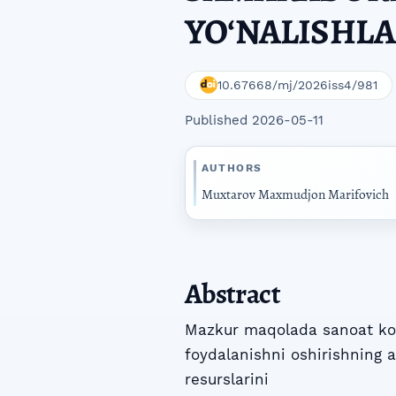
YOʻNALISHLA
10.67668/mj/2026iss4/981
Published 2026-05-11
AUTHORS
Muxtarov Maxmudjon Marifovich
Abstract
Mazkur maqolada sanoat kor
foydalanishni oshirishning as
resurslarini