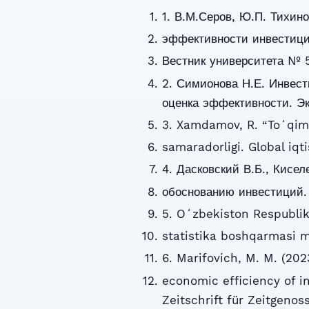
1. В.М.Серов, Ю.П. Тихин
эффективности инвестици
Вестник университета № 5,
2. Симионова Н.Е. Инвест
оценка эффективности. Эк
3. Xamdamov, R. “Toʻqima
samaradorligi. Global iqti
4. Дасковский В.Б., Кисе
обоснованию инвестиций.
5. Oʻzbekiston Respublika
statistika boshqarmasi m
6. Marifovich, M. M. (202
economic efficiency of in
Zeitschrift für Zeitgenos