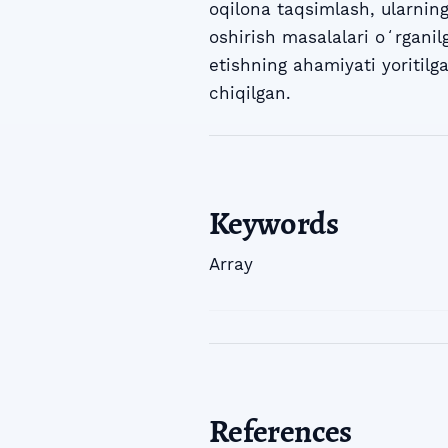
oqilona taqsimlash, ularnin
oshirish masalalari oʻrganil
etishning ahamiyati yoritilga
chiqilgan.
Keywords
Array
References