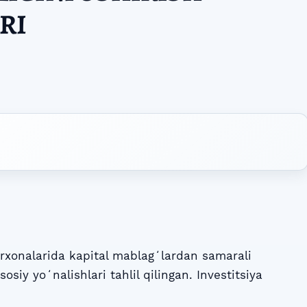
RI
xonalarida kapital mablagʻlardan samarali
osiy yoʻnalishlari tahlil qilingan. Investitsiya