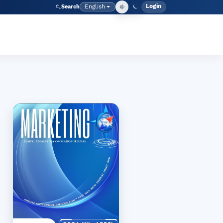
Login
English
Search
Admin men
Language