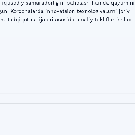
g iqtisodiy samaradorligini baholash hamda qaytimini
gan. Korxonalarda innovatsion texnologiyalarni joriy
n. Tadqiqot natijalari asosida amaliy takliflar ishlab