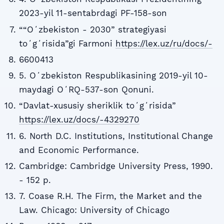
2023-yil 11-sentabrdagi PF-158-son
““Oʻzbekiston - 2030” strategiyasi
toʻgʻrisida”gi Farmoni
https://lex.uz/ru/docs/-
6600413
5. Oʻzbekiston Respublikasining 2019-yil 10-
maydagi OʻRQ-537-son Qonuni.
“Davlat-xususiy sheriklik toʻgʻrisida”
https://lex.uz/docs/-4329270
6. North D.C. Institutions, Institutional Change
and Economic Performance.
Cambridge: Cambridge University Press, 1990.
- 152 p.
7. Coase R.H. The Firm, the Market and the
Law. Chicago: University of Chicago