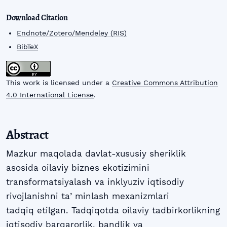
Download Citation
Endnote/Zotero/Mendeley (RIS)
BibTeX
This work is licensed under a
Creative Commons Attribution
4.0 International License
.
Abstract
Mazkur maqolada davlat-xususiy sheriklik
asosida oilaviy biznes ekotizimini
transformatsiyalash va inklyuziv iqtisodiy
rivojlanishni taʼminlash mexanizmlari
tadqiq etilgan. Tadqiqotda oilaviy tadbirkorlikning
iqtisodiy barqarorlik, bandlik va