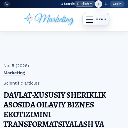
Skip to main navigation menu
Skip to main content
Skip to site footer
English
Login
Search
Admi
Language
Tel:
+998977838464
No. 5 (2026)
Marketing
Scientific articles
DAVLAT-XUSUSIY SHERIKLIK
ASOSIDA OILAVIY BIZNES
EKOTIZIMINI
TRANSFORMATSIYALASH VA