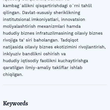
kambagʻallikni qisqartirishdagi oʻrni tahlil
qilingan. Davlat-xususiy sheriklikning
institutsional imkoniyatlari, innovatsion
moliyalashtirish mexanizmlari hamda
hududiy biznes infratuzilmasining oilaviy biznes
rivojiga taʼsiri baholangan. Tadqiqot
natijasida oilaviy biznes ekotizimini rivojlantirish,
inklyuziv bandlikni oshirish va
hududiy iqtisodiy faollikni kuchaytirishga
qaratilgan ilmiy-amaliy takliflar ishlab
chiqilgan.
Keywords