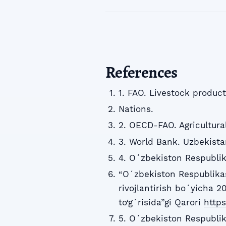
References
1. FAO. Livestock product
Nations.
2. OECD-FAO. Agricultura
3. World Bank. Uzbekista
4. Oʻzbekiston Respublik
“Oʻzbekiston Respublikas
rivojlantirish boʻyicha 2
to‘gʻrisida”gi Qarori
https
5. Oʻzbekiston Respublik