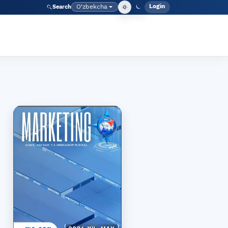
Login
O‘zbekcha
Search
Admin meny
Language