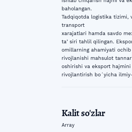
ishlab chiqarish hajmi va ek
baholangan.
Tadqiqotda logistika tizimi, 
transport
xarajatlari hamda savdo mex
taʼsiri tahlil qilingan. Eksp
omillarning ahamiyati ochib 
rivojlanishi mahsulot tannar
oshirishi va eksport hajmin
rivojlantirish boʻyicha ilmiy
Kalit so'zlar
Array