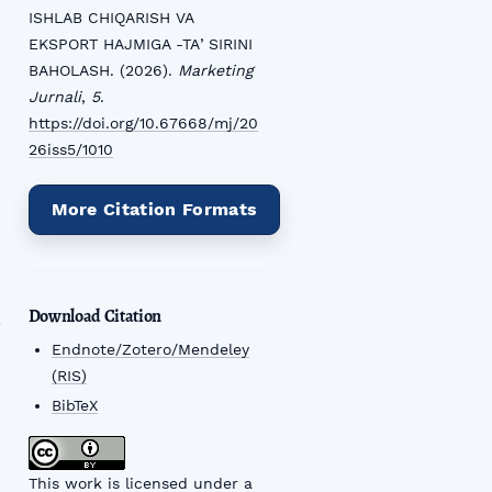
ISHLAB CHIQARISH VA
EKSPORT HAJMIGA -TAʼSIRINI
BAHOLASH. (2026).
Marketing
Jurnali
,
5
.
https://doi.org/10.67668/mj/20
26iss5/1010
More Citation Formats
Download Citation
Endnote/Zotero/Mendeley
(RIS)
BibTeX
This work is licensed under a