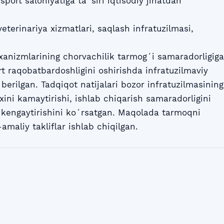
sport salohiyatiga taʼsiri iqtisodiy jihatdan
veterinariya xizmatlari, saqlash infratuzilmasi,
anizmlarining chorvachilik tarmogʻi samaradorligiga
ort raqobatbardoshligini oshirishda infratuzilmaviy
berilgan. Tadqiqot natijalari bozor infratuzilmasining
xini kamaytirishi, ishlab chiqarish samaradorligini
i kengaytirishini koʻrsatgan. Maqolada tarmoqni
-amaliy takliflar ishlab chiqilgan.