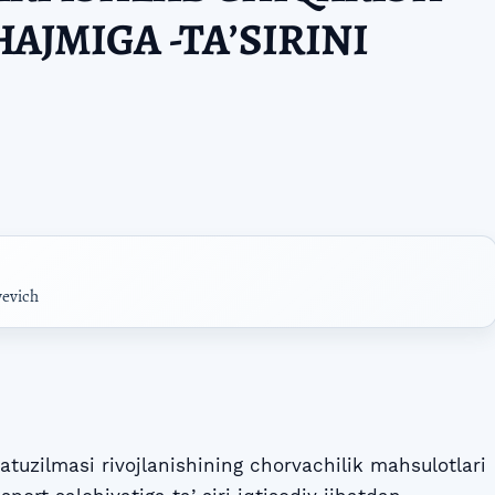
AJMIGA -TAʼSIRINI
yevich
tuzilmasi rivojlanishining chorvachilik mahsulotlari