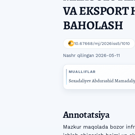
VA EKSPORT H
BAHOLASH
10.67668/mj/2026iss5/1010
Nashr qilingan 2026-05-11
MUALLIFLAR
Soxadaliyev Abdurashid Mamadali
Annotatsiya
Mazkur maqolada bozor infra