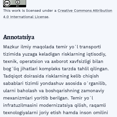
This work is licensed under a
Creative Commons Attribution
4.0 International License
.
Annotatsiya
Mazkur ilmiy maqolada temir yoʻl transporti
tizimida yuzaga keladigan risklarning iqtisodiy,
texnik, operatsion va axborot xavfsizligi bilan
bogʻliq jihatlari kompleks tarzda tahlil qilingan.
Tadqiqot doirasida risklarning kelib chiqish
sabablari tizimli yondashuv asosida oʻrganilib,
ularni baholash va boshqarishning zamonaviy
mexanizmlari yoritib berilgan. Temir yoʻl
infratuzilmasini modernizatsiya qilish, raqamli
texnologiyalarni joriy etish hamda inson omilini