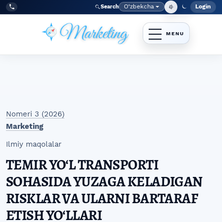
Skip to main navigation menu
Skip to main content
Skip to site footer
O‘zbekcha
Login
Search
Admin
Language
Tel:
+998977838464
Nomeri 3 (2026)
Marketing
Ilmiy maqolalar
TEMIR YOʻL TRANSPORTI
SOHASIDA YUZAGA KELADIGAN
RISKLAR VA ULARNI BARTARAF
ETISH YOʻLLARI