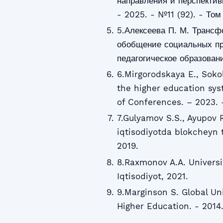
направления и перспектив
- 2025. - №11 (92). - Том
5.Алексеева П. М. Транс
обобщение социальных про
педагогическое образовани
6.Mirgorodskaya E., Soko
the higher education sys
of Conferences. – 2023. – 
7.Gulyamov S.S., Ayupov 
iqtisodiyotda blokcheyn te
2019.
8.Raxmonov A.A. Universit
Iqtisodiyot, 2021.
9.Marginson S. Global Un
Higher Education. - 2014