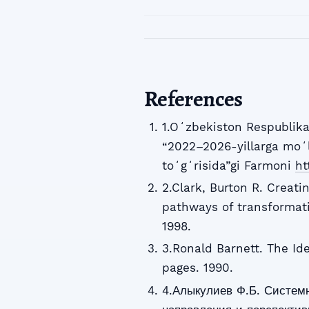
References
1.Oʻzbekiston Respublika
“2022–2026-yillarga moʻl
toʻgʻrisida”gi Farmoni
ht
2.Clark, Burton R. Creatin
pathways of transformati
1998.
3.Ronald Barnett. The Id
pages. 1990.
4.Алыкулиев Ф.Б. Систем