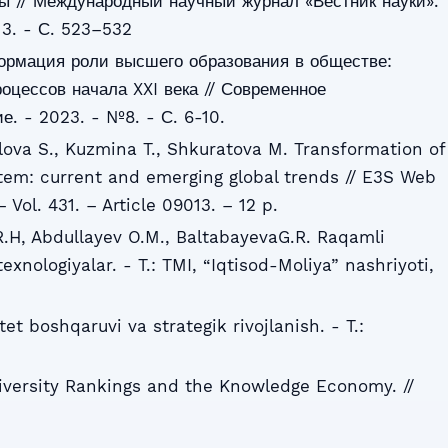
ы // Международный научный журнал «Вестник науки».
 3. - С. 523–532
формация роли высшего образования в обществе:
цессов начала XXI века // Современное
е. - 2023. - №8. - С. 6-10.
lova S., Kuzmina T., Shkuratova M. Transformation of
tem: current and emerging global trends // E3S Web
Vol. 431. – Article 09013. – 12 p.
R.H, Abdullayev O.M., BaltabayevaG.R. Raqamli
xnologiyalar. - T.: TMI, “Iqtisod-Moliya” nashriyoti,
et boshqaruvi va strategik rivojlanish. - T.:
iversity Rankings and the Knowledge Economy. //
.