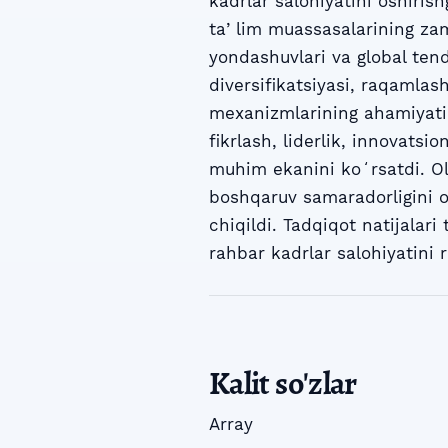
kadrlar salohiyatini oshirish
taʼlim muassasalarining zam
yondashuvlari va global tende
diversifikatsiyasi, raqamla
mexanizmlarining ahamiyati 
fikrlash, liderlik, innovats
muhim ekanini koʻrsatdi. Oli
boshqaruv samaradorligini os
chiqildi. Tadqiqot natijalari
rahbar kadrlar salohiyatini r
Kalit so'zlar
Array