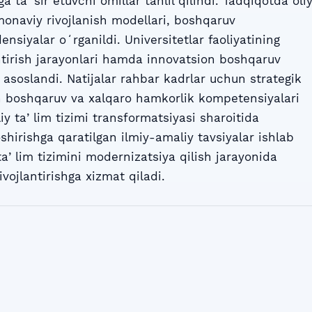
ga taʼsir etuvchi omillar tahlil qilindi. Tadqiqotda oli
onaviy rivojlanish modellari, boshqaruv
nsiyalar oʻrganildi. Universitetlar faoliyatining
shtirish jarayonlari hamda innovatsion boshqaruv
asoslandi. Natijalar rahbar kadrlar uchun strategik
ion boshqaruv va xalqaro hamkorlik kompetensiyalari
y taʼlim tizimi transformatsiyasi sharoitida
hirishga qaratilgan ilmiy-amaliy tavsiyalar ishlab
 taʼlim tizimini modernizatsiya qilish jarayonida
ivojlantirishga xizmat qiladi.