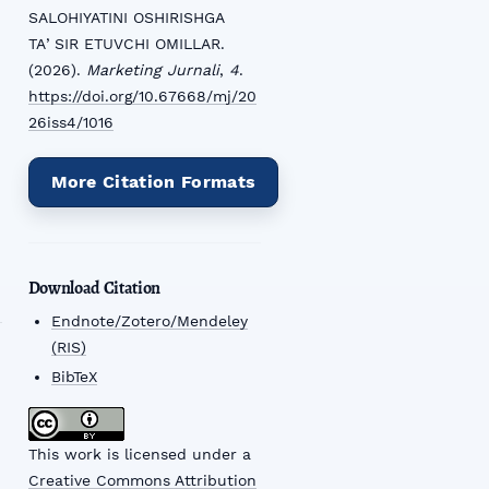
y
SALOHIYATINI OSHIRISHGA
TAʼSIR ETUVCHI OMILLAR.
(2026).
Marketing Jurnali
,
4
.
https://doi.org/10.67668/mj/20
26iss4/1016
More Citation Formats
Download Citation
Endnote/Zotero/Mendeley
(RIS)
BibTeX
This work is licensed under a
Creative Commons Attribution