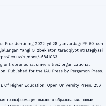
si Prezidentining 2022-yil 28-yanvardagi PF-60-son
jallangan Yangi Oʻzbekiston taraqqiyot strategiyasi
tps://lex.uz/ru/docs/-5841063
g entrepreneurial universities: organizational
on. Published for the IAU Press by Pergamon Press.
ea Of Higher Education. Open University Press. 256
ная трансформация высшего образования: новые