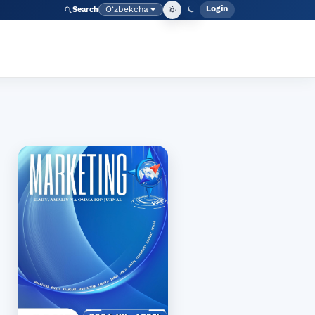
Login
O‘zbekcha
Search
Admin meny
Language