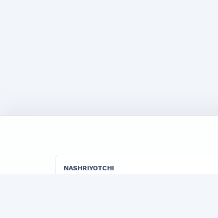
NASHRIYOTCHI
"TADBIRKOR VA ISHBILARMON" LLC
"Marketing" jurnalining rasmiy publisher tashk