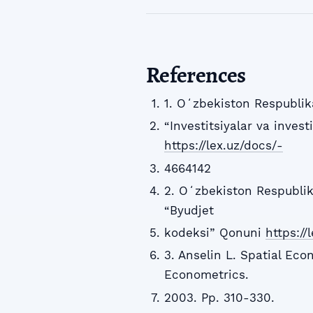
References
1. Oʻzbekiston Respubli
“Investitsiyalar va invest
https://lex.uz/docs/-
4664142
2. Oʻzbekiston Respublik
“Byudjet
kodeksi” Qonuni
https:/
3. Anselin L. Spatial Eco
Econometrics.
2003. Pp. 310-330.