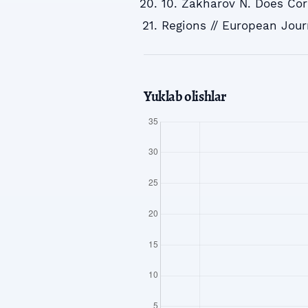
10. Zakharov N. Does Co
Regions // European Journ
Yuklab olishlar