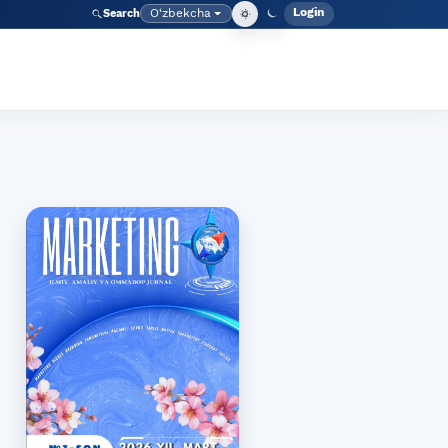
Login
O‘zbekcha
Search
Admin meny
Language