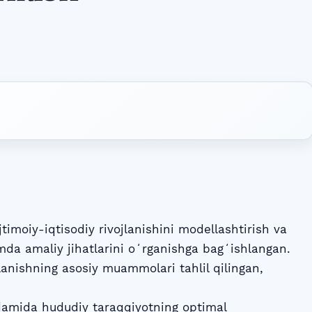
imoiy-iqtisodiy rivojlanishini modellashtirish va
da amaliy jihatlarini oʻrganishga bagʻishlangan.
lanishning asosiy muammolari tahlil qilingan,
rdamida hududiy taraqqiyotning optimal