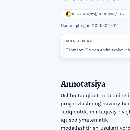
10.67668/mj/2026iss3/1017
Nashr qilingan 2026-04-01
MUALLIFLAR
Eshmatov Davron Abduvaxobovich
Annotatsiya
Ushbu tadqiqot hududning ijt
prognozlashning nazariy ham
Tadqiqotda mintaqaviy rivoj
iqtisodiymatematik
modellashtirish usullari yo