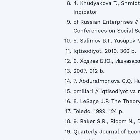
4. Khudyakova T., Shmidt
Indicator
of Russian Enterprises // 
Conferences on Social Sc
5. Salimov B.T., Yusupov 
Iqtisodiyot. 2019. 366 b.
6. Ходиев Б.Ю., Ишназаро
2007. 612 b.
7. Abduralmonova G.Q. Hud
omillari // Iqtisodiyot va
8. LeSage J.P. The Theory
Toledo. 1999. 124 p.
9. Baker S.R., Bloom N., 
Quarterly Journal of Econ