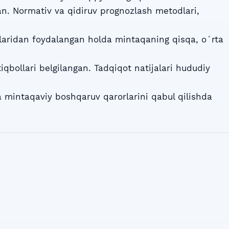
an. Normativ va qidiruv prognozlash metodlari,
llaridan foydalangan holda mintaqaning qisqa, oʻrta
iqbollari belgilangan. Tadqiqot natijalari hududiy
a mintaqaviy boshqaruv qarorlarini qabul qilishda