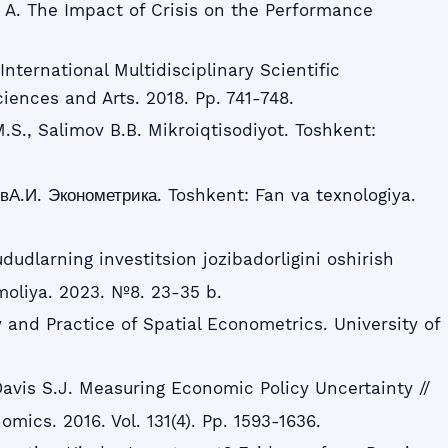
 A. The Impact of Crisis on the Performance
International Multidisciplinary Scientific
iences and Arts. 2018. Pp. 741-748.
M.S., Salimov B.B. Mikroiqtisodiyot. Toshkent:
вА.И. Эконометрика. Toshkent: Fan va texnologiya.
udlarning investitsion jozibadorligini oshirish
 moliya. 2023. №8. 23-35 b.
 and Practice of Spatial Econometrics. University of
Davis S.J. Measuring Economic Policy Uncertainty //
omics. 2016. Vol. 131(4). Pp. 1593-1636.