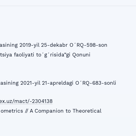
kasining 2019-yil 25-dekabr OʻRQ-598-son
itsiya faoliyati toʻgʻrisida”gi Qonuni
asining 2021-yil 21-apreldagi OʻRQ-683-sonli
/lex.uz/mact/-2304138
nometrics // A Companion to Theoretical