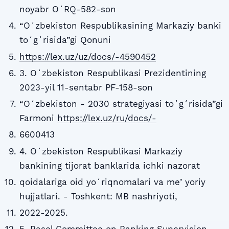
noyabr OʻRQ-582-son
“Oʻzbekiston Respublikasining Markaziy banki
toʻgʻrisida”gi Qonuni
https://lex.uz/uz/docs/-4590452
3. Oʻzbekiston Respublikasi Prezidentining
2023-yil 11-sentabr PF-158-son
“Oʻzbekiston - 2030 strategiyasi toʻgʻrisida”gi
Farmoni
https://lex.uz/ru/docs/-
6600413
4. Oʻzbekiston Respublikasi Markaziy
bankining tijorat banklarida ichki nazorat
qoidalariga oid yoʻriqnomalari va meʼyoriy
hujjatlari. - Toshkent: MB nashriyoti,
2022-2025.