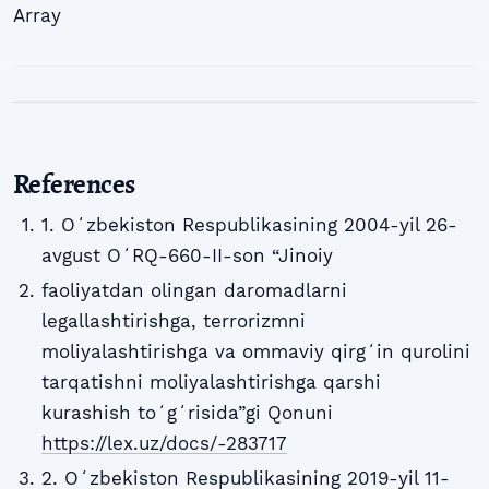
Array
References
1. Oʻzbekiston Respublikasining 2004-yil 26-
avgust OʻRQ-660-II-son “Jinoiy
faoliyatdan olingan daromadlarni
legallashtirishga, terrorizmni
moliyalashtirishga va ommaviy qirgʻin qurolini
tarqatishni moliyalashtirishga qarshi
kurashish toʻgʻrisida”gi Qonuni
https://lex.uz/docs/-283717
2. Oʻzbekiston Respublikasining 2019-yil 11-