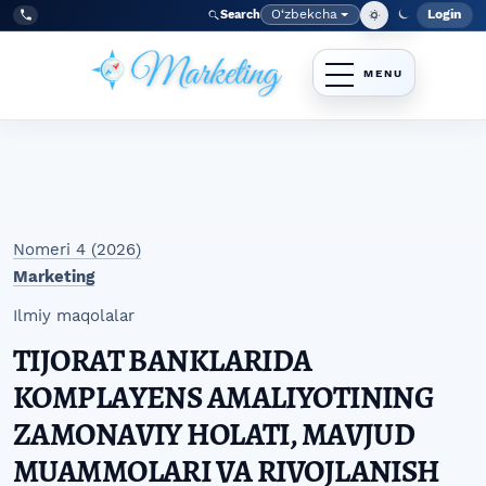
Skip to main navigation menu
Skip to main content
Skip to site footer
O‘zbekcha
Login
Search
Admin
Language
Tel:
+998977838464
Nomeri 4 (2026)
Marketing
Ilmiy maqolalar
TIJORAT BANKLARIDA
KOMPLAYENS AMALIYOTINING
ZAMONAVIY HOLATI, MAVJUD
MUAMMOLARI VA RIVOJLANISH