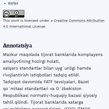
BibTeX
This work is licensed under a
Creative Commons Attribution
4.0 International License
.
Annotatsiya
Mazkur maqolada tijorat banklarida komplayens
amaliyotining hozirgi holati,
xalqaro standartlar bilan uygʻunligi hamda
rivojlantirish istiqbollari tadqiq etildi.
Tadqiqot davomida FATF tavsiyalari, Bazel
qoʻmitasi standartlari va Oʻzbekiston
Respublikasi normativ-huquqiy bazasi qiyosiy
tahlil qilindi. Tijorat banklarida xatarga
yoʻnaltirilgan nazorat tizimi, JFODL/TMQK