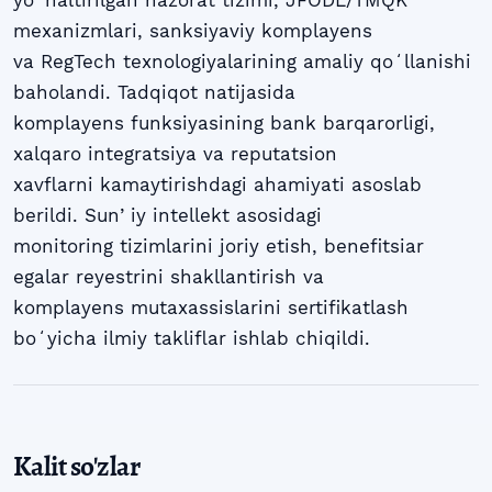
mexanizmlari, sanksiyaviy komplayens
va RegTech texnologiyalarining amaliy qoʻllanishi
baholandi. Tadqiqot natijasida
komplayens funksiyasining bank barqarorligi,
xalqaro integratsiya va reputatsion
xavflarni kamaytirishdagi ahamiyati asoslab
berildi. Sunʼiy intellekt asosidagi
monitoring tizimlarini joriy etish, benefitsiar
egalar reyestrini shakllantirish va
komplayens mutaxassislarini sertifikatlash
boʻyicha ilmiy takliflar ishlab chiqildi.
Kalit so'zlar