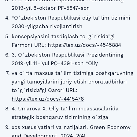
2019-yil 8-oktabr PF-5847-son
“Oʻzbekiston Respublikasi oliy taʼlim tizimini
2030-yilgacha rivojlantirish
konsepsiyasini tasdiqlash toʻgʻrisida”gi
Farmoni URL:
https://lex.uz/docs/-4545884
3. Oʻzbekiston Respublikasi Prezidentining
2019-yil 11-iyul PQ-4391-son “Oliy
va oʻrta maxsus taʼlim tizimiga boshqaruvning
yangi tamoyillarini joriy etish choratadbirlari
toʻgʻrisida”gi Qarori URL:
https://lex.uz/docs/-4415478
4. Umarova X. Oliy taʼlim muassasalarida
strategik boshqaruv tizimining oʻziga
xos xususiyatlari va natijalari. Green Economy
and Development, 2024, 2(4).