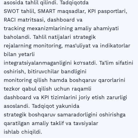
asosida tahlil qilindi. Tadqiqotda
SWOT tahlil, SMART maqsadlar, KPI pasportlari,
RACI matritsasi, dashboard va
tracking mexanizmlarining amaliy ahamiyati
baholandi. Tahlil natijalari strategik
rejalarning monitoring, mas’uliyat va indikatorlar
bilan yetarli
integratsiyalanmaganligini ko‘rsatdi. Ta’lim sifatini
oshirish, bitiruvchilar bandligini
monitoring qilish hamda boshqaruv qarorlarini
tezkor qabul qilish uchun raqamli
dashboard va KPI tizimlarini joriy etish zarurligi
asoslandi. Tadqiqot yakunida
strategik boshqaruv samaradorligini oshirishga
qaratilgan amaliy taklif va tavsiyalar
ishlab chiqildi.