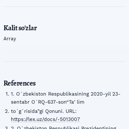
Kalit so'zlar
Array
References
1. Oʻzbekiston Respublikasining 2020-yil 23-
sentabr OʻRQ-637-son“Taʼlim
toʻgʻrisida”gi Qonuni. URL:
https://lex.uz/docs/-5013007
2. Oʻzbekiston Respublikasi Prezidentining