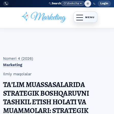
Skip to main navigation menu
Skip to main content
Skip to site footer
O‘zbekcha
Login
Search
Admin
Language
Tel:
+998977838464
Nomeri 4 (2026)
Marketing
Ilmiy maqolalar
TAʼLIM MUASSASALARIDA
STRATEGIK BOSHQARUVNI
TASHKIL ETISH HOLATI VA
MUAMMOLARI: STRATEGIK