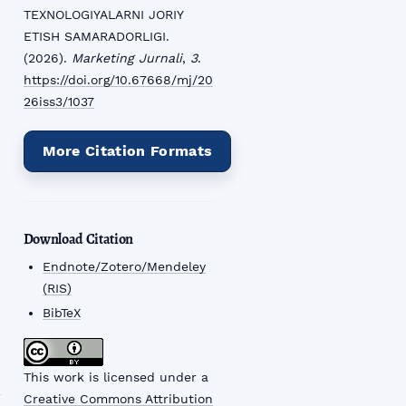
TEXNOLOGIYALARNI JORIY
ETISH SAMARADORLIGI.
(2026).
Marketing Jurnali
,
3
.
https://doi.org/10.67668/mj/20
26iss3/1037
More Citation Formats
Download Citation
Endnote/Zotero/Mendeley
(RIS)
BibTeX
This work is licensed under a
Creative Commons Attribution