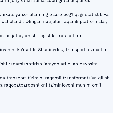
rni joriy etish samaradorligi tahlil qilindi.
katsiya sohalarining o‘zaro bog‘liqligi statistik va
baholandi. Olingan natijalar raqamli platformalar,
n hujjat aylanishi logistika xarajatlarini
irganini ko‘rsatdi. Shuningdek, transport xizmatlari
ishi raqamlashtirish jarayonlari bilan bevosita
a transport tizimini raqamli transformatsiya qilish
 va raqobatbardoshlikni ta’minlovchi muhim omil