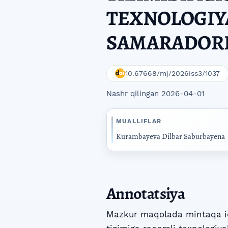
TEXNOLOGIYA
SAMARADORL
10.67668/mj/2026iss3/1037
Nashr qilingan 2026-04-01
MUALLIFLAR
Kurambayeva Dilbar Saburbayena
Annotatsiya
Mazkur maqolada mintaqa iqt