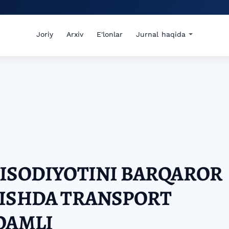
Joriy
Arxiv
E'lonlar
Jurnal haqida
TISODIYOTINI BARQAROR
RISHDA TRANSPORT
QAMLI