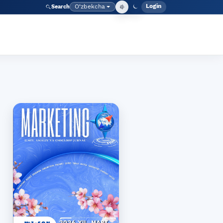
Login
O‘zbekcha
Search
Admin meny
Language