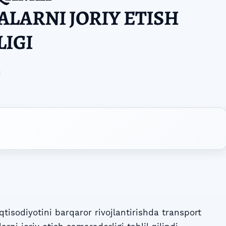
LARNI JORIY ETISH
IGI
isodiyotini barqaror rivojlantirishda transport