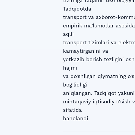
tizimiga raqamli texnologiyala
Tadqiqotda
transport va axborot-kommuni
empirik ma’lumotlar asosida 
aqlli
transport tizimlari va elektro
kamaytirganini va
yetkazib berish tezligini osh
hajmi
va qo‘shilgan qiymatning o‘s
bog‘liqligi
aniqlangan. Tadqiqot yakunid
mintaqaviy iqtisodiy o‘sish
sifatida
baholandi.