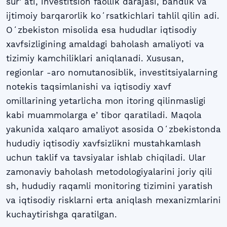
surʼati, investitsion faollik darajasi, bandlik va
ijtimoiy barqarorlik koʻrsatkichlari tahlil qilin adi.
Oʻzbekiston misolida esa hududlar iqtisodiy
xavfsizligining amaldagi baholash amaliyoti va
tizimiy kamchiliklari aniqlanadi. Xususan,
regionlar -aro nomutanosiblik, investitsiyalarning
notekis taqsimlanishi va iqtisodiy xavf
omillarining yetarlicha mon itoring qilinmasligi
kabi muammolarga eʼtibor qaratiladi. Maqola
yakunida xalqaro amaliyot asosida Oʻzbekistonda
hududiy iqtisodiy xavfsizlikni mustahkamlash
uchun taklif va tavsiyalar ishlab chiqiladi. Ular
zamonaviy baholash metodologiyalarini joriy qili
sh, hududiy raqamli monitoring tizimini yaratish
va iqtisodiy risklarni erta aniqlash mexanizmlarini
kuchaytirishga qaratilgan.