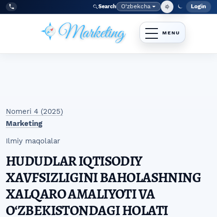
Skip to main navigation menu
Skip to main content
Skip to site footer
O‘zbekcha
Login
Search
Admin
Language
Tel:
+998977838464
Nomeri 4 (2025)
Marketing
Ilmiy maqolalar
HUDUDLAR IQTISODIY
XAVFSIZLIGINI BAHOLASHNING
XALQARO AMALIYOTI VA
OʻZBEKISTONDAGI HOLATI