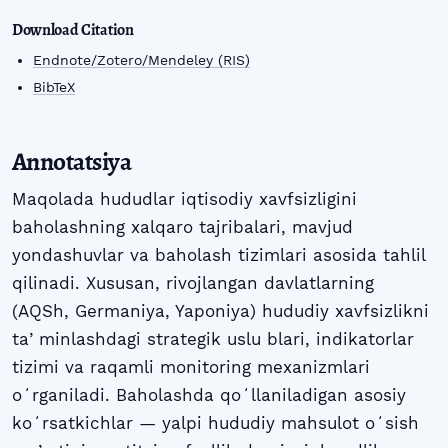
Download Citation
Endnote/Zotero/Mendeley (RIS)
BibTeX
Annotatsiya
Maqolada hududlar iqtisodiy xavfsizligini
baholashning xalqaro tajribalari, mavjud
yondashuvlar va baholash tizimlari asosida tahlil
qilinadi. Xususan, rivojlangan davlatlarning
(AQSh, Germaniya, Yaponiya) hududiy xavfsizlikni
taʼminlashdagi strategik uslu blari, indikatorlar
tizimi va raqamli monitoring mexanizmlari
oʻrganiladi. Baholashda qoʻllaniladigan asosiy
koʻrsatkichlar — yalpi hududiy mahsulot oʻsish