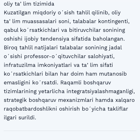
oliy taʼlim tizimida
Kuzatilgan miqdoriy oʻsish tahlil qilinib, oliy
taʼlim muassasalari soni, talabalar kontingenti,
qabul koʻrsatkichlari va bitiruvchilar sonining
oshishi ijobiy tendensiya sifatida baholangan.
Biroq tahlil natijalari talabalar sonining jadal
oʻsishi professor-oʻqituvchilar salohiyati,
infratuzilma imkoniyatlari va taʼlim sifati
koʻrsatkichlari bilan har doim ham mutanosib
emasligini koʻrsatdi. Raqamli boshqaruv
tizimlarining yetarlicha integratsiyalashmaganligi,
strategik boshqaruv mexanizmlari hamda xalqaro
raqobatbardoshlikni oshirish boʻyicha takliflar
ilgari surildi.