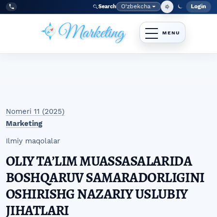
Skip to main navigation menu
Skip to main content
Skip to site footer
O‘zbekcha
Login
Search
Admin
Language
Tel:
+998977838464
Nomeri 11 (2025)
Marketing
Ilmiy maqolalar
OLIY TAʼLIM MUASSASALARIDA
BOSHQARUV SAMARADORLIGINI
OSHIRISHG NAZARIY USLUBIY
JIHATLARI