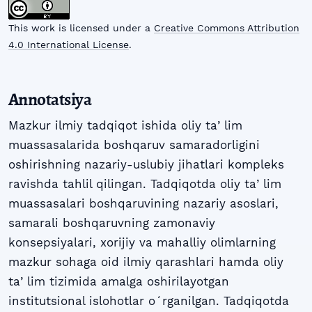
This work is licensed under a
Creative Commons Attribution
4.0 International License
.
Annotatsiya
Mazkur ilmiy tadqiqot ishida oliy taʼlim
muassasalarida boshqaruv samaradorligini
oshirishning nazariy-uslubiy jihatlari kompleks
ravishda tahlil qilingan. Tadqiqotda oliy taʼlim
muassasalari boshqaruvining nazariy asoslari,
samarali boshqaruvning zamonaviy
konsepsiyalari, xorijiy va mahalliy olimlarning
mazkur sohaga oid ilmiy qarashlari hamda oliy
taʼlim tizimida amalga oshirilayotgan
institutsional islohotlar oʻrganilgan. Tadqiqotda