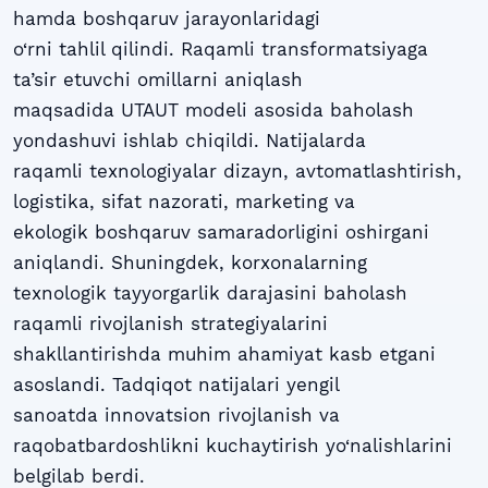
hamda boshqaruv jarayonlaridagi
o‘rni tahlil qilindi. Raqamli transformatsiyaga
ta’sir etuvchi omillarni aniqlash
maqsadida UTAUT modeli asosida baholash
yondashuvi ishlab chiqildi. Natijalarda
raqamli texnologiyalar dizayn, avtomatlashtirish,
logistika, sifat nazorati, marketing va
ekologik boshqaruv samaradorligini oshirgani
aniqlandi. Shuningdek, korxonalarning
texnologik tayyorgarlik darajasini baholash
raqamli rivojlanish strategiyalarini
shakllantirishda muhim ahamiyat kasb etgani
asoslandi. Tadqiqot natijalari yengil
sanoatda innovatsion rivojlanish va
raqobatbardoshlikni kuchaytirish yo‘nalishlarini
belgilab berdi.