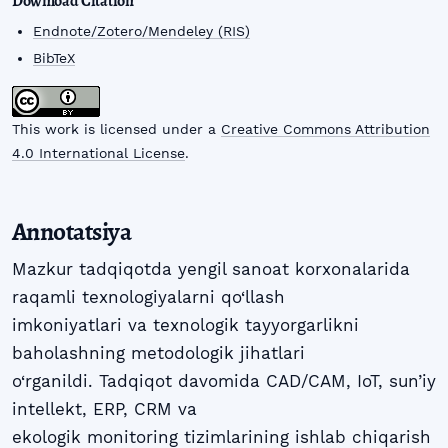
Download Citation
Endnote/Zotero/Mendeley (RIS)
BibTeX
This work is licensed under a
Creative Commons Attribution
4.0 International License
.
Annotatsiya
Mazkur tadqiqotda yengil sanoat korxonalarida
raqamli texnologiyalarni qo‘llash
imkoniyatlari va texnologik tayyorgarlikni
baholashning metodologik jihatlari
o‘rganildi. Tadqiqot davomida CAD/CAM, IoT, sun’iy
intellekt, ERP, CRM va
ekologik monitoring tizimlarining ishlab chiqarish