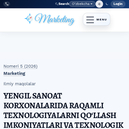
Skip to main navigation menu
Skip to main content
Skip to site footer
O‘zbekcha
Login
Search
Admin
Language
Tel:
+998977838464
Nomeri 5 (2026)
Marketing
Ilmiy maqolalar
YENGIL SANOAT
KORXONALARIDA RAQAMLI
TEXNOLOGIYALARNI QOʻLLASH
IMKONIYATLARI VA TEXNOLOGIK