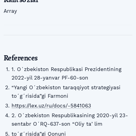
Array
References
1. Oʻzbekiston Respublikasi Prezidentining
2022-yil 28-yanvar PF-60-son
“Yangi Oʻzbekiston taraqqiyot strategiyasi
toʻgʻrisida”gi Farmoni
https://lex.uz/ru/docs/-5841063
2. Oʻzbekiston Respublikasining 2020-yil 23-
sentabr OʻRQ-637-son “Oliy taʼlim
toʻgʻrisida”gi Qonuni