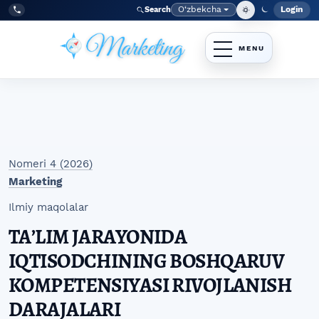
Skip to main navigation menu
Skip to main content
Skip to site footer
O‘zbekcha
Login
Search
Admin
Language
Tel:
+998977838464
Nomeri 4 (2026)
Marketing
Ilmiy maqolalar
TAʼLIM JARAYONIDA
IQTISODCHINING BOSHQARUV
KOMPETENSIYASI RIVOJLANISH
DARAJALARI