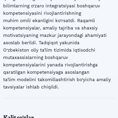
bilimlarning o‘zaro integratsiyasi boshqaruv
kompetensiyasini rivojlantirishning
muhim omili ekanligini ko‘rsatdi. Raqamli
kompetensiyalar, amaliy tajriba va shaxsiy
motivatsiyaning mazkur jarayondagi ahamiyati
asoslab berildi. Tadqiqot yakunida
O‘zbekiston oliy ta’lim tizimida iqtisodchi
mutaxassislarning boshqaruv
kompetensiyalarini yanada rivojlantirishga
qaratilgan kompetensiyaga asoslangan
ta’lim modelini takomillashtirish bo‘yicha amaliy
tavsiyalar ishlab chiqildi.
Kalit so'zlar