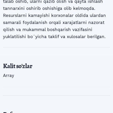
talab oshib, ularni qazib olish va qayta ishlash
tannarxini oshirib oshishiga olib kelmoqda.
Resurslarni kamayishi korxonalar oldida ulardan
samarali foydalanish orqali xarajatlarni nazorat
qilish va mukammal boshqarish vazifasini
yuklatilishi boʻyicha taklif va xulosalar berilgan.
Kalit so'zlar
Array