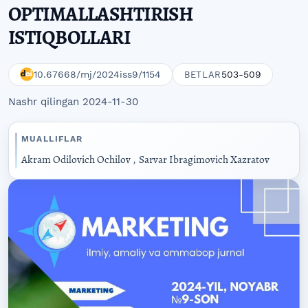
OPTIMALLASHTIRISH
ISTIQBOLLARI
10.67668/mj/2024iss9/1154
503-509
BETLAR
Nashr qilingan 2024-11-30
MUALLIFLAR
Akram Odilovich Ochilov
,
Sarvar Ibragimovich Xazratov