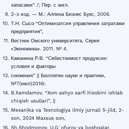
запасами” /; Пер. с англ.
2-э изд. — М.: Алпина Бизнес Букс, 2006.
Т.Н. Сысо “Оптимизатсия управления затратами
предприятия”,
Вестник Омского университета. Серия
«Экономика». 2011. № 4.
Каманина Р.В. “Себестоимост продуксии:
условия и факторы
снижения” || Бюллетен науки и практики,
№7(июл)2016г.
B.Xamdamov. “Xom ashyo sarfi hisobini ishlab
chiqish usullari”, ||
Mexanika va Texnologiya ilmiy jurnali 5-jild, 2-
son, 2024 Maxsus son,
Sh.Shodmonov, U.Gʻofurov va boshqalar.