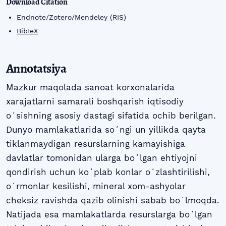
Download Citation
Endnote/Zotero/Mendeley (RIS)
BibTeX
Annotatsiya
Mazkur maqolada sanoat korxonalarida
xarajatlarni samarali boshqarish iqtisodiy
oʻsishning asosiy dastagi sifatida ochib berilgan.
Dunyo mamlakatlarida soʻngi un yillikda qayta
tiklanmaydigan resurslarning kamayishiga
davlatlar tomonidan ularga boʻlgan ehtiyojni
qondirish uchun koʻplab konlar oʻzlashtirilishi,
oʻrmonlar kesilishi, mineral xom-ashyolar
cheksiz ravishda qazib olinishi sabab boʻlmoqda.
Natijada esa mamlakatlarda resurslarga boʻlgan