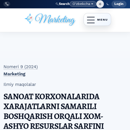
Skip to main navigation menu
Skip to main content
Skip to site footer
O‘zbekcha
Login
Search
Admin
Language
Tel:
+998977838464
Nomeri 9 (2024)
Marketing
Ilmiy maqolalar
SANOAT KORXONALARIDA
XARAJATLARNI SAMARILI
BOSHQARISH ORQALI XOM-
ASHYO RESURSLAR SARFINI