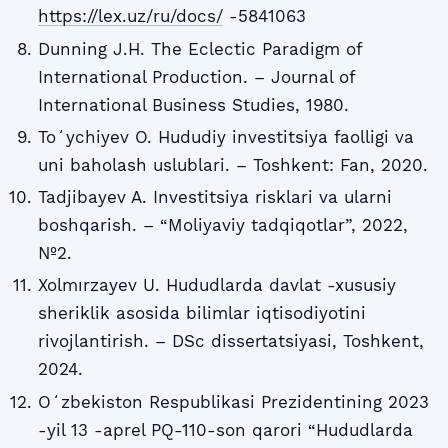
https://lex.uz/ru/docs/
-5841063
Dunning J.H. The Eclectic Paradigm of
International Production. – Journal of
International Business Studies, 1980.
Toʻychiyev O. Hududiy investitsiya faolligi va
uni baholash uslublari. – Toshkent: Fan, 2020.
Tadjibayev A. Investitsiya risklari va ularni
boshqarish. – “Moliyaviy tadqiqotlar”, 2022,
№2.
Xolmırzayev U. Hududlarda davlat -xususiy
sheriklik asosida bilimlar iqtisodiyotini
rivojlantirish. – DSc dissertatsiyasi, Toshkent,
2024.
Oʻzbekiston Respublikasi Prezidentining 2023
-yil 13 -aprel PQ-110-son qarori “Hududlarda