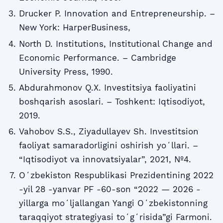
Drucker P. Innovation and Entrepreneurship. –
New York: HarperBusiness,
North D. Institutions, Institutional Change and
Economic Performance. – Cambridge
University Press, 1990.
Abdurahmonov Q.X. Investitsiya faoliyatini
boshqarish asoslari. – Toshkent: Iqtisodiyot,
2019.
Vahobov S.S., Ziyadullayev Sh. Investitsion
faoliyat samaradorligini oshirish yoʻllari. –
“Iqtisodiyot va innovatsiyalar”, 2021, №4.
Oʻzbekiston Respublikasi Prezidentining 2022
-yil 28 -yanvar PF -60-son “2022 — 2026 -
yillarga moʻljallangan Yangi Oʻzbekistonning
taraqqiyot strategiyasi toʻgʻrisida”gi Farmoni.