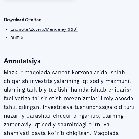
Download Citation
Endnote/Zotero/Mendeley (RIS)
BibTeX
Annotatsiya
Mazkur maqolada sanoat korxonalarida ishlab
chiqarish investitsiyalarining iqtisodiy mazmuni,
ularning tarkibiy tuzilishi hamda ishlab chiqarish
faoliyatiga taʼsir etish mexanizmlari ilmiy asosda
tahlil qilingan. Investitsiya tushunchasiga oid turli
nazari y qarashlar chuqur oʻrganilib, ularning
zamonaviy iqtisodiy sharoitdagi oʻrni va
ahamiyati qayta koʻrib chiqilgan. Maqolada