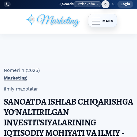
Skip to main navigation menu
Skip to main content
Skip to site footer
O‘zbekcha
Login
Search
Admin
Language
Tel:
+998977838464
Nomeri 4 (2025)
Marketing
Ilmiy maqolalar
SANOATDA ISHLAB CHIQARISHGA
YOʻNALTIRILGAN
INVESTITSIYALARINING
IQTISODIY MOHIYATI VA ILMIY -