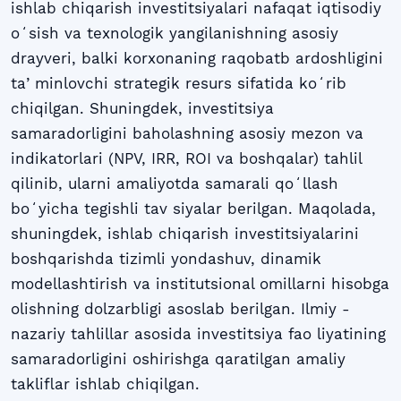
ishlab chiqarish investitsiyalari nafaqat iqtisodiy
oʻsish va texnologik yangilanishning asosiy
drayveri, balki korxonaning raqobatb ardoshligini
taʼminlovchi strategik resurs sifatida koʻrib
chiqilgan. Shuningdek, investitsiya
samaradorligini baholashning asosiy mezon va
indikatorlari (NPV, IRR, ROI va boshqalar) tahlil
qilinib, ularni amaliyotda samarali qoʻllash
boʻyicha tegishli tav siyalar berilgan. Maqolada,
shuningdek, ishlab chiqarish investitsiyalarini
boshqarishda tizimli yondashuv, dinamik
modellashtirish va institutsional omillarni hisobga
olishning dolzarbligi asoslab berilgan. Ilmiy -
nazariy tahlillar asosida investitsiya fao liyatining
samaradorligini oshirishga qaratilgan amaliy
takliflar ishlab chiqilgan.