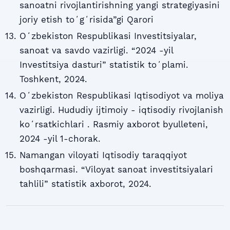
sanoatni rivojlantirishning yangi strategiyasini
joriy etish toʻgʻrisida”gi Qarori
Oʻzbekiston Respublikasi Investitsiyalar,
sanoat va savdo vazirligi. “2024 -yil
Investitsiya dasturi” statistik toʻplami.
Toshkent, 2024.
Oʻzbekiston Respublikasi Iqtisodiyot va moliya
vazirligi. Hududiy ijtimoiy - iqtisodiy rivojlanish
koʻrsatkichlari . Rasmiy axborot byulleteni,
2024 -yil 1-chorak.
Namangan viloyati Iqtisodiy taraqqiyot
boshqarmasi. “Viloyat sanoat investitsiyalari
tahlili” statistik axborot, 2024.