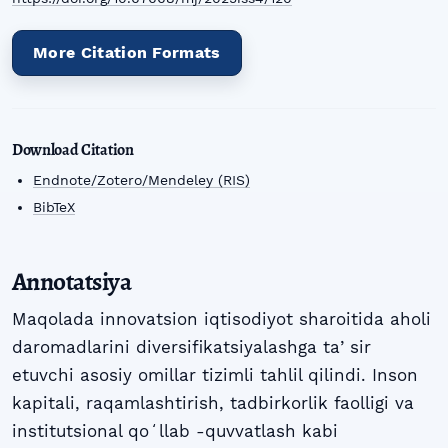
More Citation Formats
Download Citation
Endnote/Zotero/Mendeley (RIS)
BibTeX
Annotatsiya
Maqolada innovatsion iqtisodiyot sharoitida aholi
daromadlarini diversifikatsiyalashga taʼsir
etuvchi asosiy omillar tizimli tahlil qilindi. Inson
kapitali, raqamlashtirish, tadbirkorlik faolligi va
institutsional qoʻllab -quvvatlash kabi