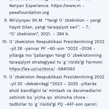
Kenyan Experience. https://www.m -
pesafoundation.org
Mirziyoyev Sh.M. “Yangi Oʻzbekiston – yangi
hayot bilan, yangi taraqqiyot sari”. – T.:
“Oʻzbekiston”, 2021. – 384 b.
Oʻzbekiston Respublikasi Prezidentining 2022
-yil 28 -yanvar PF –60-son “2022 –2026 -
yillarga moʻljallangan Yangi Oʻzbekistonning
taraqqiyot strategiyasi toʻgʻrisida”gi Farmoni
https://lex.uz/uz/docs/
-5841063
Oʻzbekiston Respublikasi Prezidentining 2022
-yil 20 -dekabrdagi “2023 – 2025 -yillarda
aholi bandligini taʼminlash va daromadlarini
oshirish boʻyicha qoʻshimcha chora -
tadbirlar toʻgʻrisida”gi PQ -447-son qarori.