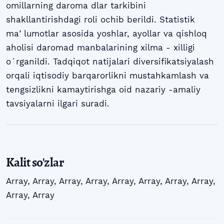
omillarning daroma dlar tarkibini
shakllantirishdagi roli ochib berildi. Statistik
maʼlumotlar asosida yoshlar, ayollar va qishloq
aholisi daromad manbalarining xilma - xilligi
oʻrganildi. Tadqiqot natijalari diversifikatsiyalash
orqali iqtisodiy barqarorlikni mustahkamlash va
tengsizlikni kamaytirishga oid nazariy -amaliy
tavsiyalarni ilgari suradi.
Kalit so'zlar
Array
,
Array
,
Array
,
Array
,
Array
,
Array
,
Array
,
Array
,
Array
,
Array