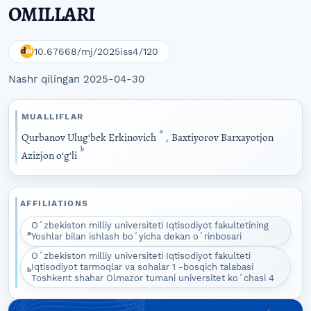
OMILLARI
10.67668/mj/2025iss4/120
Nashr qilingan 2025-04-30
MUALLIFLAR
a
Qurbanov Ulugʻbek Erkinovich
,
Baxtiyorov Barxayotjon
b
Azizjon oʻgʻli
AFFILIATIONS
Oʻzbekiston milliy universiteti Iqtisodiyot fakultetining
a
Yoshlar bilan ishlash boʻyicha dekan oʻrinbosari
Oʻzbekiston milliy universiteti Iqtisodiyot fakulteti
Iqtisodiyot tarmoqlar va sohalar 1 -bosqich talabasi
b
Toshkent shahar Olmazor tumani universitet koʻchasi 4