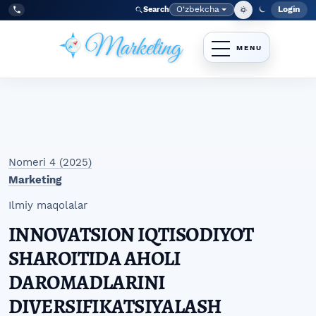
Skip to main navigation menu
Skip to main content
Skip to site footer
O‘zbekcha
Login
Search
Admin
Language
Tel:
+998977838464
Nomeri 4 (2025)
Marketing
Ilmiy maqolalar
INNOVATSION IQTISODIYOT
SHAROITIDA AHOLI
DAROMADLARINI
DIVERSIFIKATSIYALASH