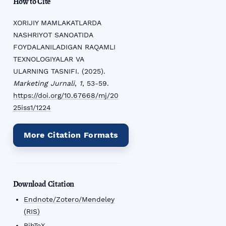
How to Cite
XORIJIY MAMLAKATLARDA
NASHRIYOT SANOATIDA
FOYDALANILADIGAN RAQAMLI
TEXNOLOGIYALAR VA
ULARNING TASNIFI. (2025).
Marketing Jurnali
,
1
, 53-59.
https://doi.org/10.67668/mj/20
25iss1/1224
More Citation Formats
Download Citation
Endnote/Zotero/Mendeley
(RIS)
BibTeX