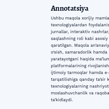
Annotatsiya
Ushbu maqola xorijiy mamla
texnologiyalardan foydalanis
jurnallar, interaktiv nashrlar
saqlashning roli kabi asosiy 
qaratilgan. Maqola an’anaviy
o‘sish, samaradorlik hamda 
yaratayotgani haqida ma’lum
platformalarining rivojlanis
ijtimoiy tarmoqlar hamda e
tarqatilishiga qanday ta’sir
texnologiyalarning nashriyot 
moslashuvchanlik va raqoba
ta’kidlaydi.