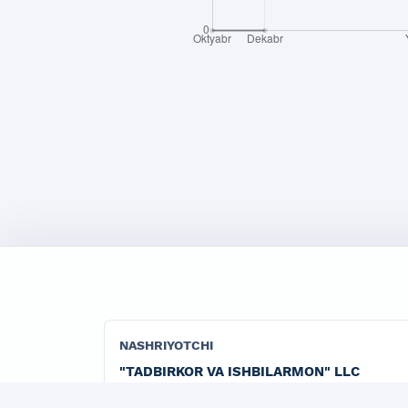
NASHRIYOTCHI
"TADBIRKOR VA ISHBILARMON" LLC
"Marketing" jurnalining rasmiy publisher tashk