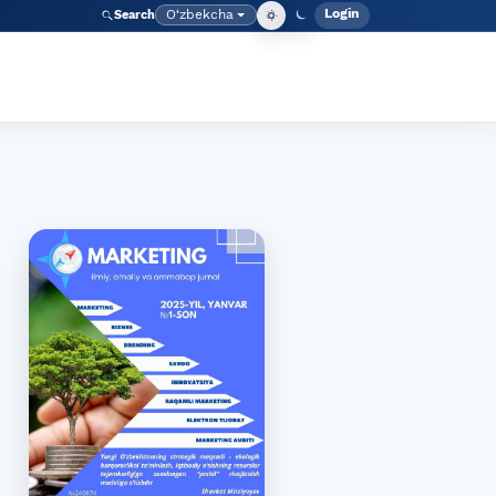
Login
O‘zbekcha
Search
Admin meny
Language