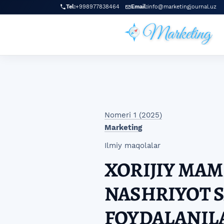
Skip to main navigation menu
Skip to main content
Skip to site footer
Tel:
+998977838464
Email:
info@marketingjournal.uz
Nomeri 1 (2025)
Marketing
Ilmiy maqolalar
XORIJIY MA
NASHRIYOT 
FOYDALANIL