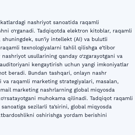
katlardagi nashriyot sanoatida raqamli
hni o‘rganadi. Tadqiqotda elektron kitoblar, raqamli
, shuningdek, sun’iy intellekt (AI) va bulutli
raqamli texnologiyalarni tahlil qilishga e’tibor
 nashriyot usullarining qanday o‘zgarayotgani va
auditoriyani kengaytirish uchun yangi imkoniyatlar
ot beradi. Bundan tashqari, onlayn nashr
hi va raqamli marketing strategiyalari, masalan,
-mail marketing nashrlarning global miqyosda
 ko‘rsatayotgani muhokama qilinadi. Tadqiqot raqamli
sanoatiga sezilarli ta’sirini, global miqyosda
tbardoshlikni oshirishga yordam berishini