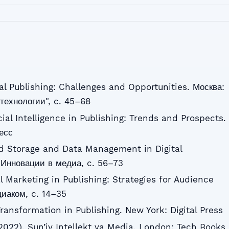
ital Publishing: Challenges and Opportunities. Москва:
ехнологии", c. 45–68
icial Intelligence in Publishing: Trends and Prospects.
есс
ud Storage and Data Management in Digital
: Инновации в медиа, c. 56–73
al Marketing in Publishing: Strategies for Audience
иаком, c. 14–35
 Transformation in Publishing. New York: Digital Press
2022). Sun’iy Intellekt va Media. London: Tech Books