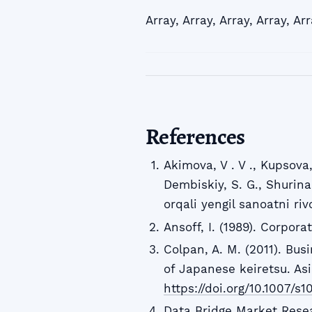
Array
,
Array
,
Array
,
Array
,
Arr
References
Akimova, V . V ., Kupsova, 
Dembiskiy, S. G., Shurina,
orqali yengil sanoatni ri
Ansoff, I. (1989). Corpor
Colpan, A. M. (2011). Bus
of Japanese keiretsu. As
https://doi.org/10.1007/s1
Data Bridge Market Resea