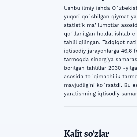
Ushbu ilmiy ishda Oʻzbekist
yuqori qoʻshilgan qiymat yar
statistik maʼlumotlar asosid
qoʻllanilgan holda, ishlab c
tahlil qilingan. Tadqiqot nat
iqtisodiy jarayonlarga 46,6 
tarmoqda sinergiya samarasi 
borilgan tahlillar 2030 -yilg
asosida toʻqimachilik tarmog
mavjudligini koʻrsatdi. Bu e
yaratishning iqtisodiy samar
Kalit so'zlar