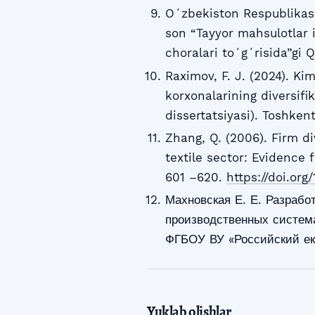
Oʻzbekiston Respublikasi
son “Tayyor mahsulotlar 
choralari toʻgʻrisida”gi 
Raximov, F. J. (2024). Ki
korxonalarining diversifik
dissertatsiyasi). Toshkent
Zhang, Q. (2006). Firm d
textile sector: Evidence 
601 –620.
https://doi.org
Махновская Е. Е. Разрабо
производственных система
ФГБОУ ВУ «Российский ек
Yuklab olishlar