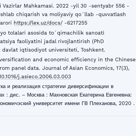
 Vazirlar Mahkamasi. 2022 -yil 30 -sentyabr 556 -
ishlab chiqarish va moliyaviy qoʻllab -quvvatlash
Qarori
https://lex.uz/docs/
-6217255
myo tolalari asosida toʻqimachilik sanoati
atsiya faoliyatini jadal rivojlantirish (PhD
 davlat iqtisodiyot universiteti, Toshkent.
iversification and economic efficiency in the Chinese
from panel data. Journal of Asian Economics, 17(3),
/10.1016/j.asieco.2006.03.003
тка и реализация стратегии диверсификации в
х : дис. – Москва : Махновская Екатерина Евгеневна:
ономичэский университет имени ГВ Плеханова, 2020 .