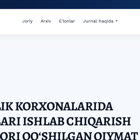
Joriy
Arxiv
E'lonlar
Jurnal haqida
LIK KORXONALARIDA
ARI ISHLAB CHIQARISH
ORI QOʻSHILGAN QIYMAT