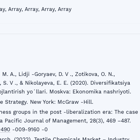
ay
,
Array
,
Array
,
Array
,
Array
M. A., Lidji -Goryaev, D. V ., Zotikova, O. N.,
 S. V ., & Nikolayeva, E. E. (2020). Diversifikatsiya
vojlantirish yoʻllari. Moskva: Ekonomika nashriyoti.
ate Strategy. New York: McGraw -Hill.
iness groups in the post -liberalization era: The case
ia Pacific Journal of Management, 28(3), 469 –487.
0490
-009-9160 -0
rch. (2022). Textile Chemicals Market – Industry