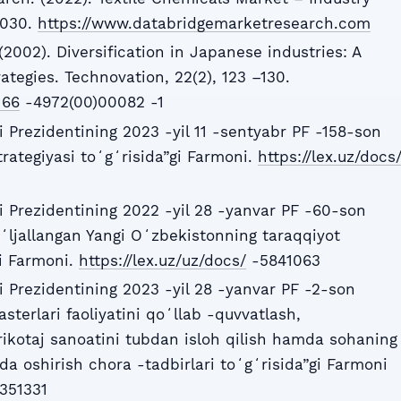
2030.
https://www.databridgemarketresearch.com
2002). Diversification in Japanese industries: A
ategies. Technovation, 22(2), 123 –130.
166
-4972(00)00082 -1
 Prezidentining 2023 -yil 11 -sentyabr PF -158-son
rategiyasi toʻgʻrisida”gi Farmoni.
https://lex.uz/docs
 Prezidentining 2022 -yil 28 -yanvar PF -60-son
ʻljallangan Yangi Oʻzbekistonning taraqqiyot
gi Farmoni.
https://lex.uz/uz/docs/
-5841063
 Prezidentining 2023 -yil 28 -yanvar PF -2-son
sterlari faoliyatini qoʻllab -quvvatlash,
rikotaj sanoatini tubdan isloh qilish hamda sohaning
da oshirish chora -tadbirlari toʻgʻrisida”gi Farmoni
351331