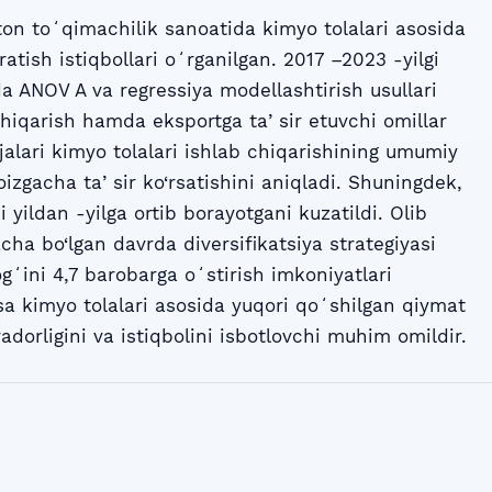
on toʻqimachilik sanoatida kimyo tolalari asosida
atish istiqbollari oʻrganilgan. 2017 –2023 -yilgi
a ANOV A va regressiya modellashtirish usullari
 hiqarish hamda eksportga taʼsir etuvchi omillar
ijalari kimyo tolalari ishlab chiqarishining umumiy
foizgacha taʼsir ko‘rsatishini aniqladi. Shuningdek,
yildan -yilga ortib borayotgani kuzatildi. Olib
acha bo‘lgan davrda diversifikatsiya strategiyasi
ʻini 4,7 barobarga oʻstirish imkoniyatlari
sa kimyo tolalari asosida yuqori qoʻshilgan qiymat
adorligini va istiqbolini isbotlovchi muhim omildir.