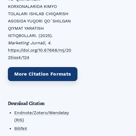
KORXONALARIDA KIMYO
TOLALARI ISHLAB CHIQARISH
ASOSIDA YUQORI QOʻSHILGAN
QIYMAT YARATISH
ISTIQBOLLARI. (2025).
Marketing Jurnali
,
4
.
https://doi.org/10.67668/mj/20
25iss4/124
More Citation Formats
Download Citation
Endnote/Zotero/Mendeley
(RIS)
BibTeX