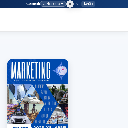
Login
O‘zbekcha
Search
Admin meny
Language