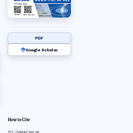
PDF
Google Scholar
How to Cite
TOʻQIMACHILIK