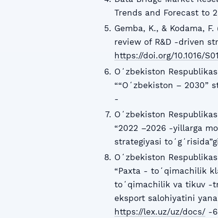
Trends and Forecast to 
Gemba, K., & Kodama, F. (
review of R&D -driven str
https://doi.org/10.1016/S0
Oʻzbekiston Respublikasi
““Oʻzbekiston – 2030” st
-
Oʻzbekiston Respublikasi
“2022 –2026 -yillarga mo
strategiyasi toʻgʻrisida”
Oʻzbekiston Respublikasi
“Paxta - toʻqimachilik kla
toʻqimachilik va tikuv -t
eksport salohiyatini yana
https://lex.uz/uz/docs/
-6