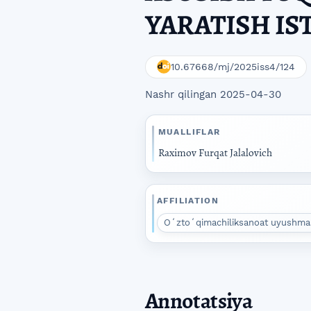
YARATISH IS
10.67668/mj/2025iss4/124
Nashr qilingan 2025-04-30
MUALLIFLAR
Raximov Furqat Jalalovich
AFFILIATION
Oʻztoʻqimachiliksanoat uyushmasi
Annotatsiya