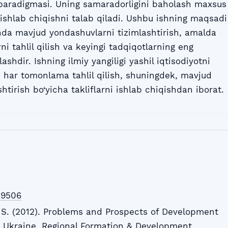
h paradigmasi. Uning samaradorligini baholash maxsus
i ishlab chiqishni talab qiladi. Ushbu ishning maqsadi
shda mavjud yondashuvlarni tizimlashtirish, amalda
rni tahlil qilish va keyingi tadqiqotlarning eng
qlashdir. Ishning ilmiy yangiligi yashil iqtisodiyotni
ni har tomonlama tahlil qilish, shuningdek, mavjud
htirish bo‘yicha takliflarni ishlab chiqishdan iborat.
39506
, S. (2012). Problems and Prospects of Development
n Ukraine. Regional Formation & Development