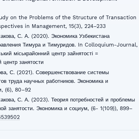
tudy on the Problems of the Structure of Transaction
spectives in Management, 15(3), 224–233
акова, С. А. (2020). Экономика Узбекистана
равления Тимура и Тимуридов. In Colloquium-Journal,
ський міськрайонний центр зайнятості =
 центр занятости
ва, С. (2021). Совершенствование системы
ов труда научных работников. Экономика и
, (6), 80–92
акова, С. А. (2023). Теория потребностей и проблемы
й занятости. Экономика и социум, (6- 1(109)), 899–
-4539502