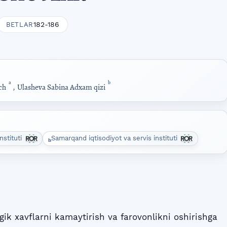
182-186
BETLAR
a
b
ich
,
Ulasheva Sabina Adxam qizi
nstituti
Samarqand iqtisodiyot va servis instituti
b
ogik xavflarni kamaytirish va farovonlikni oshirishga