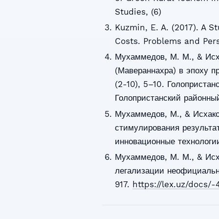
Studies, (6)
Kuzmin, E. A. (2017). A S
Costs. Problems and Per
Мухаммедов, М. М., & Исх
(Мавераннахра) в эпоху п
(2-10), 5–10. Голопристан
Голопристанский районный
Мухаммедов, М., & Исхако
стимулирования результат
инновационные технологии
Мухаммедов, М. М., & Исх
легализации неофициально
917.
https://lex.uz/docs/