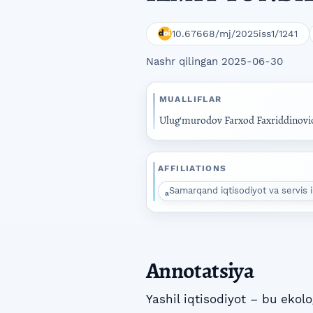
10.67668/mj/2025iss1/1241
Nashr qilingan 2025-06-30
MUALLIFLAR
Ulug‘murodov Farxod Faxriddinov
AFFILIATIONS
Samarqand iqtisodiyot va servis i
a
Annotatsiya
Yashil iqtisodiyot – bu ekol