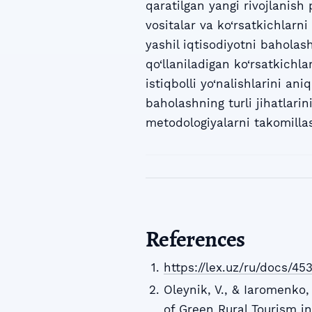
qaratilgan yangi rivojlanis
vositalar va ko‘rsatkichlarn
yashil iqtisodiyotni bahola
qo‘llaniladigan ko‘rsatkichla
istiqbolli yo‘nalishlarini ani
baholashning turli jihatlari
metodologiyalarni takomillas
References
https://lex.uz/ru/docs/45
Oleynik, V., & Iaromenko
of Green Rural Tourism i