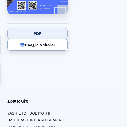
PDF
Google Scholar
How to Cite
YASHIL IQTISODIYOTNI
BAHOLASH INDIKATORLARINI
ISHLAB CHIQISHGA ILMIY