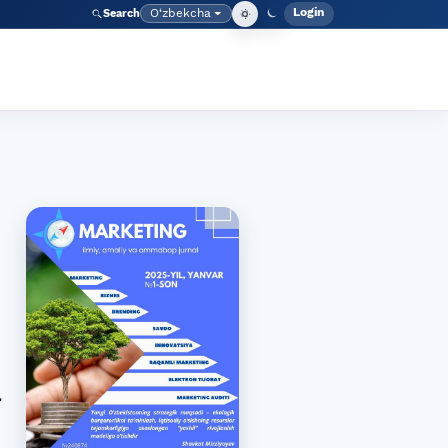
Login
O‘zbekcha
Search
Admin meny
Language
A