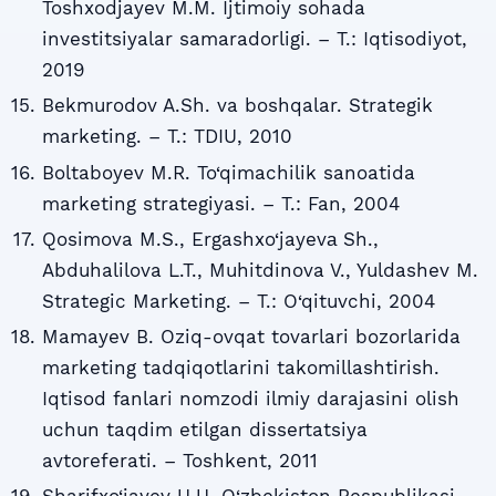
Toshxodjayev M.M. Ijtimoiy sohada
investitsiyalar samaradorligi. – T.: Iqtisodiyot,
2019
Bekmurodov A.Sh. va boshqalar. Strategik
marketing. – T.: TDIU, 2010
Boltaboyev M.R. To‘qimachilik sanoatida
marketing strategiyasi. – T.: Fan, 2004
Qosimova M.S., Ergashxo‘jayevа Sh.,
Abduhalilova L.T., Muhitdinova V., Yuldashev M.
Strategic Marketing. – T.: O‘qituvchi, 2004
Mamayev B. Oziq-ovqat tovarlari bozorlarida
marketing tadqiqotlarini takomillashtirish.
Iqtisod fanlari nomzodi ilmiy darajasini olish
uchun taqdim etilgan dissertatsiya
avtoreferati. – Toshkent, 2011