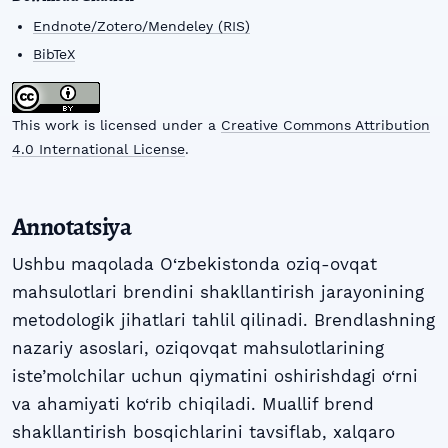
Endnote/Zotero/Mendeley (RIS)
BibTeX
This work is licensed under a
Creative Commons Attribution
4.0 International License
.
Annotatsiya
Ushbu maqolada O‘zbekistonda oziq-ovqat
mahsulotlari brendini shakllantirish jarayonining
metodologik jihatlari tahlil qilinadi. Brendlashning
nazariy asoslari, oziqovqat mahsulotlarining
iste’molchilar uchun qiymatini oshirishdagi o‘rni
va ahamiyati ko‘rib chiqiladi. Muallif brend
shakllantirish bosqichlarini tavsiflab, xalqaro