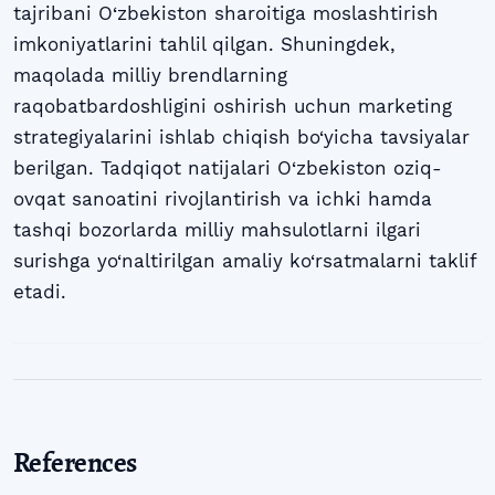
tajribani O‘zbekiston sharoitiga moslashtirish
imkoniyatlarini tahlil qilgan. Shuningdek,
maqolada milliy brendlarning
raqobatbardoshligini oshirish uchun marketing
strategiyalarini ishlab chiqish bo‘yicha tavsiyalar
berilgan. Tadqiqot natijalari O‘zbekiston oziq-
ovqat sanoatini rivojlantirish va ichki hamda
tashqi bozorlarda milliy mahsulotlarni ilgari
surishga yo‘naltirilgan amaliy ko‘rsatmalarni taklif
etadi.
References