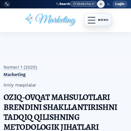
Skip to main navigation menu
Skip to main content
Skip to site footer
O‘zbekcha
Login
Search
Admin
Language
Tel:
+998977838464
Nomeri 1 (2025)
Marketing
Ilmiy maqolalar
OZIQ-OVQAT MAHSULOTLARI
BRENDINI SHAKLLANTIRISHNI
TADQIQ QILISHNING
METODOLOGIK JIHATLARI