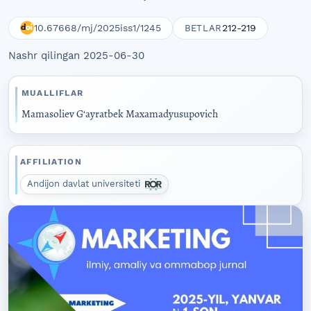
10.67668/mj/2025iss1/1245
212-219
BETLAR
Nashr qilingan 2025-06-30
MUALLIFLAR
Mamasoliev G‘ayratbek Maxamadyusupovich
AFFILIATION
Andijon davlat universiteti