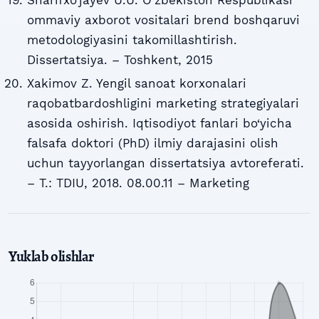
Sharifxo‘jayev U.U. O‘zbekiston Respublikasi
ommaviy axborot vositalari brend boshqaruvi
metodologiyasini takomillashtirish.
Dissertatsiya. – Toshkent, 2015
Xakimov Z. Yengil sanoat korxonalari
raqobatbardoshligini marketing strategiyalari
asosida oshirish. Iqtisodiyot fanlari bo‘yicha
falsafa doktori (PhD) ilmiy darajasini olish
uchun tayyorlangan dissertatsiya avtoreferati.
– T.: TDIU, 2018. 08.00.11 – Marketing
Yuklab olishlar