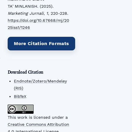
TAʼMINLANISH. (2025).
Marketing Jurnali
,
1
, 220-228.
https://doi.org/10.67668/mj/20
25iss1/1246
More Citation Formats
Download Citation
Endnote/Zotero/Mendeley
(RIS)
BibTeX
This work is licensed under a
Creative Commons Attribution
4.0 International License
.