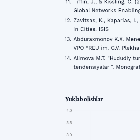
Tiffin, J., & Kissling, C
Global Networks Enabling
Zavitsas, K., Kaparias, I.
in Cities. ISIS
Abduraxmonov K.X. Menejm
VPO “REU im. G.V. Plekha
Alimova M.T. "Hududiy tur
tendensiyalari". Monografi
Yuklab olishlar