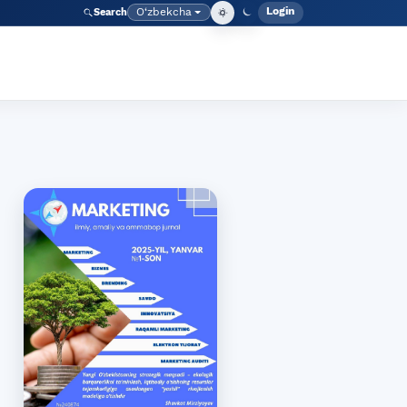
Login
O‘zbekcha
Search
Admin meny
Language