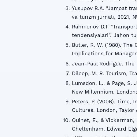
Yusupov B.A. "Jamoat tran
va turizm jurnali, 2021, 
Rahmonov D.T. "Transport 
tendensiyalari". Jahon tu
Butler, R. W. (1980). The 
Implications for Manage
Jean-Paul Rodrigue. The 
Dileep, M. R. Tourism, T
Lumsdon, L., & Page, S. 
New Millennium. London:
Peters, P. (2006). Time, 
Cultures. London, Taylor 
Quinet, E., & Vickerman, 
Cheltenham, Edward Elga