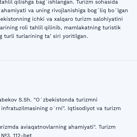
tahlil qilishga bagʻishlangan. Turizm sohasida
 ahamiyati va uning rivojlanishiga bogʻliq boʻlgan
bekistonning ichki va xalqaro turizm salohiyatini
rining roli tahlil qilinib, mamlakatning turistik
turli turlarining taʼsiri yoritilgan.
bekov S.Sh. "Oʻzbekistonda turizmni
 infratuzilmasining oʻrni". Iqtisodiyot va turizm
urizmda aviaqatnovlarning ahamiyati". Turizm
, №3, 112-bet