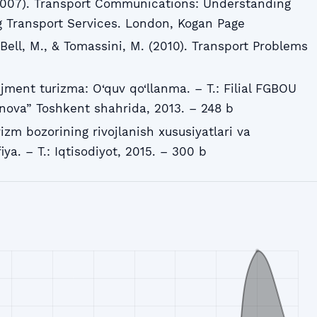
. (2007). Transport Communications: Understanding
 Transport Services. London, Kogan Page
, Bell, M., & Tomassini, M. (2010). Transport Problems
ent turizma: O‘quv qo‘llanma. – T.: Filial FGBOU
nova” Toshkent shahrida, 2013. – 248 b
izm bozorining rivojlanish xususiyatlari va
ya. – T.: Iqtisodiyot, 2015. – 300 b