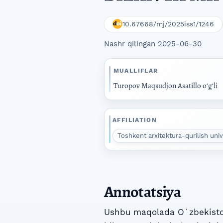
10.67668/mj/2025iss1/1246
Nashr qilingan 2025-06-30
MUALLIFLAR
Turopov Maqsudjon Asatillo oʻgʻli
AFFILIATION
Toshkent arxitektura-qurilish univ
Annotatsiya
Ushbu maqolada Oʻzbekiston