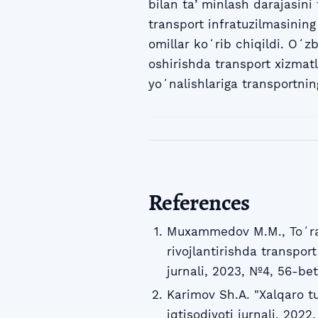
bilan taʼminlash darajasini 
transport infratuzilmasining
omillar koʻrib chiqildi. Oʻz
oshirishda transport xizmatla
yoʻnalishlariga transportning 
References
Muxammedov M.M., Toʻra
rivojlantirishda transport
jurnali, 2023, №4, 56-bet
Karimov Sh.A. "Xalqaro t
iqtisodiyoti jurnali, 2022