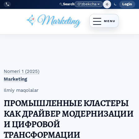
Skip to main navigation menu
Skip to main content
Skip to site footer
O‘zbekcha
Login
Search
Admin
Language
Tel:
+998977838464
Nomeri 1 (2025)
Marketing
Ilmiy maqolalar
ПРОМЫШЛЕННЫЕ КЛАСТЕРЫ
КАК ДРАЙВЕР МОДЕРНИЗАЦИИ
И ЦИФРОВОЙ
ТРАНСФОРМАЦИИ