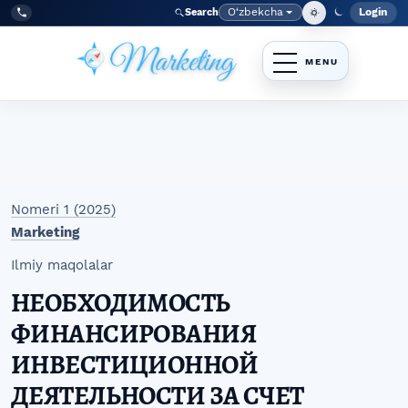
Skip to main navigation menu
Skip to main content
Skip to site footer
O‘zbekcha
Login
Search
Admin
Language
Tel:
+998977838464
Nomeri 1 (2025)
Marketing
Ilmiy maqolalar
НЕОБХОДИМОСТЬ
ФИНАНСИРОВАНИЯ
ИНВЕСТИЦИОННОЙ
ДЕЯТЕЛЬНОСТИ ЗА СЧЕТ