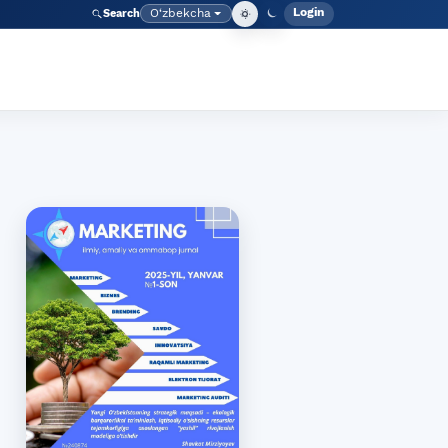
Login
O‘zbekcha
Search
Admin meny
Language