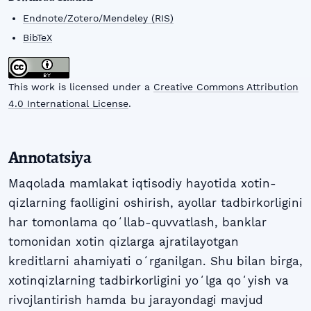
Endnote/Zotero/Mendeley (RIS)
BibTeX
This work is licensed under a
Creative Commons Attribution
4.0 International License
.
Annotatsiya
Maqolada mamlakat iqtisodiy hayotida xotin-
qizlarning faolligini oshirish, ayollar tadbirkorligini
har tomonlama qoʻllab-quvvatlash, banklar
tomonidan xotin qizlarga ajratilayotgan
kreditlarni ahamiyati oʻrganilgan. Shu bilan birga,
xotinqizlarning tadbirkorligini yoʻlga qoʻyish va
rivojlantirish hamda bu jarayondagi mavjud