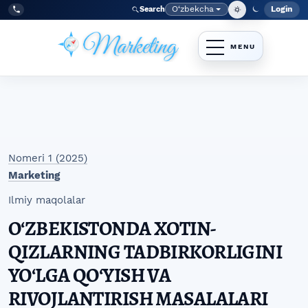
Skip to main navigation menu
Skip to main content
Skip to site footer
O‘zbekcha
Login
Search
Admin
Language
Tel:
+998977838464
Nomeri 1 (2025)
Marketing
Ilmiy maqolalar
OʻZBEKISTONDA XOTIN-
QIZLARNING TADBIRKORLIGINI
YOʻLGA QOʻYISH VA
RIVOJLANTIRISH MASALALARI