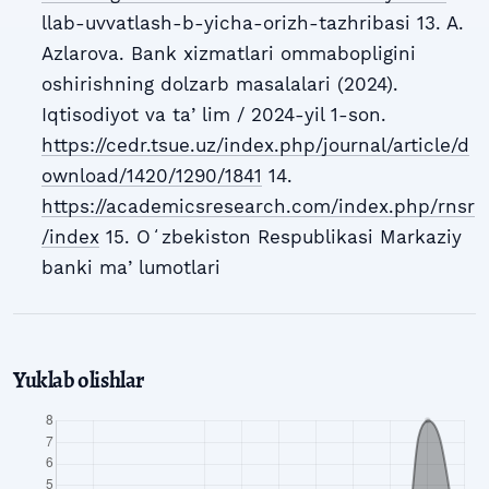
llab-uvvatlash-b-yicha-orizh-tazhribasi 13. A.
Azlarova. Bank xizmatlari ommabopligini
oshirishning dolzarb masalalari (2024).
Iqtisodiyot va taʼlim / 2024-yil 1-son.
https://cedr.tsue.uz/index.php/journal/article/d
ownload/1420/1290/1841
14.
https://academicsresearch.com/index.php/rnsr
/index
15. Oʻzbekiston Respublikasi Markaziy
banki maʼlumotlari
Yuklab olishlar