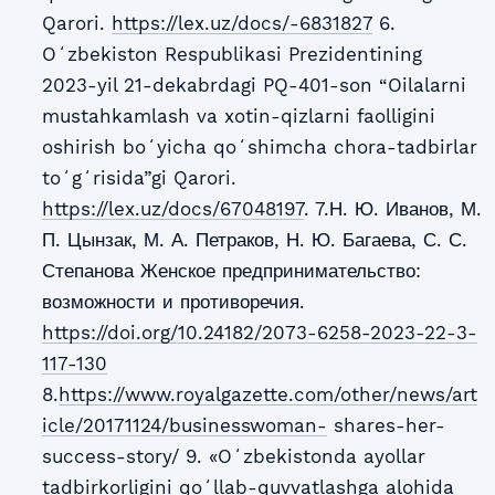
Qarori.
https://lex.uz/docs/-6831827
6.
Oʻzbekiston Respublikasi Prezidentining
2023-yil 21-dekabrdagi PQ-401-son “Oilalarni
mustahkamlash va xotin-qizlarni faolligini
oshirish boʻyicha qoʻshimcha chora-tadbirlar
toʻgʻrisida”gi Qarori.
https://lex.uz/docs/67048197
. 7.Н. Ю. Иванов, М.
П. Цынзак, М. А. Петраков, Н. Ю. Багаева, С. С.
Степанова Женское предпринимательство:
возможности и противоречия.
https://doi.org/10.24182/2073-6258-2023-22-3-
117-130
8.
https://www.royalgazette.com/other/news/art
icle/20171124/businesswoman-
shares-her-
success-story/ 9. «Oʻzbekistonda ayollar
tadbirkorligini qoʻllab-quvvatlashga alohida