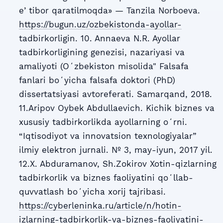
eʼtibor qaratilmoqda» — Tanzila Norboeva.
https://bugun.uz/ozbekistonda-ayollar-
tadbirkorligin. 10. Annaeva N.R. Ayollar
tadbirkorligining genezisi, nazariyasi va
amaliyoti (Oʻzbekiston misolida" Falsafa
fanlari boʻyicha falsafa doktori (PhD)
dissertatsiyasi avtoreferati. Samarqand, 2018.
11.Aripov Oybek Abdullaevich. Kichik biznes va
xususiy tadbirkorlikda ayollarning oʻrni.
“Iqtisodiyot va innovatsion texnologiyalar”
ilmiy elektron jurnali. № 3, may-iyun, 2017 yil.
12.X. Abduramanov, Sh.Zokirov Xotin-qizlarning
tadbirkorlik va biznes faoliyatini qoʻllab-
quvvatlash boʻyicha xorij tajribasi.
https://cyberleninka.ru/article/n/hotin-
izlarning-tadbirkorlik-va-biznes-faoliyatini-