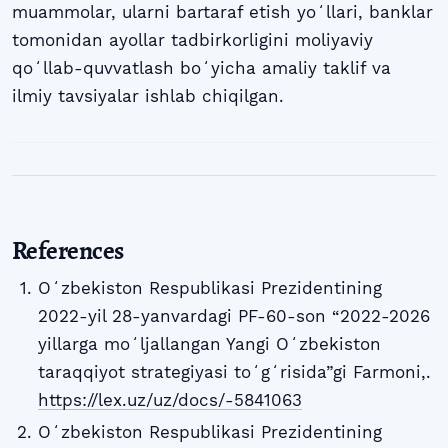
muammolar, ularni bartaraf etish yoʻllari, banklar
tomonidan ayollar tadbirkorligini moliyaviy
qoʻllab-quvvatlash boʻyicha amaliy taklif va
ilmiy tavsiyalar ishlab chiqilgan.
References
Oʻzbekiston Respublikasi Prezidentining
2022-yil 28-yanvardagi PF-60-son “2022-2026
yillarga moʻljallangan Yangi Oʻzbekiston
taraqqiyot strategiyasi toʻgʻrisida”gi Farmoni,.
https://lex.uz/uz/docs/-5841063
Oʻzbekiston Respublikasi Prezidentining