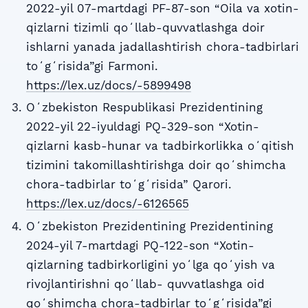
2022-yil 07-martdagi PF-87-son “Oila va xotin-
qizlarni tizimli qoʻllab-quvvatlashga doir
ishlarni yanada jadallashtirish chora-tadbirlari
toʻgʻrisida”gi Farmoni.
https://lex.uz/docs/-5899498
Oʻzbekiston Respublikasi Prezidentining
2022-yil 22-iyuldagi PQ-329-son “Xotin-
qizlarni kasb-hunar va tadbirkorlikka oʻqitish
tizimini takomillashtirishga doir qoʻshimcha
chora-tadbirlar toʻgʻrisida” Qarori.
https://lex.uz/docs/-6126565
Oʻzbekiston Prezidentining Prezidentining
2024-yil 7-martdagi PQ-122-son “Xotin-
qizlarning tadbirkorligini yoʻlga qoʻyish va
rivojlantirishni qoʻllab- quvvatlashga oid
qoʻshimcha chora-tadbirlar toʻgʻrisida”gi