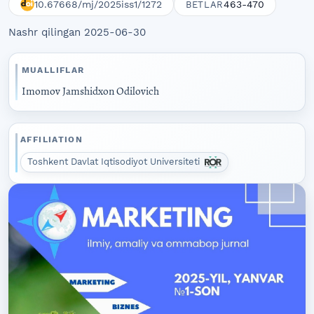
10.67668/mj/2025iss1/1272
463-470
BETLAR
Nashr qilingan 2025-06-30
MUALLIFLAR
Imomov Jamshidxon Odilovich
AFFILIATION
Toshkent Davlat Iqtisodiyot Universiteti