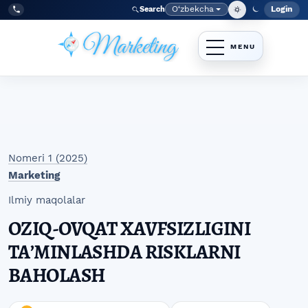
Skip to main navigation menu
Skip to main content
Skip to site footer
O‘zbekcha
Login
Search
Admin
Language
Tel:
+998977838464
Nomeri 1 (2025)
Marketing
Ilmiy maqolalar
OZIQ-OVQAT XAVFSIZLIGINI
TAʼMINLASHDA RISKLARNI
BAHOLASH