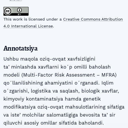
This work is licensed under a
Creative Commons Attribution
4.0 International License
.
Annotatsiya
Ushbu maqola oziq-ovqat xavfsizligini
taʼminlashda xavflarni koʻp omilli baholash
modeli (Multi-Factor Risk Assessment – MFRA)
qoʻllanilishining ahamiyatini oʻrganadi. Iqlim
oʻzgarishi, logistika va saqlash, biologik xavflar,
kimyoviy kontaminatsiya hamda genetik
modifikatsiya oziq-ovqat mahsulotlarining sifatiga
va isteʼmolchilar salomatligiga bevosita taʼsir
qiluvchi asosiy omillar sifatida baholandi.