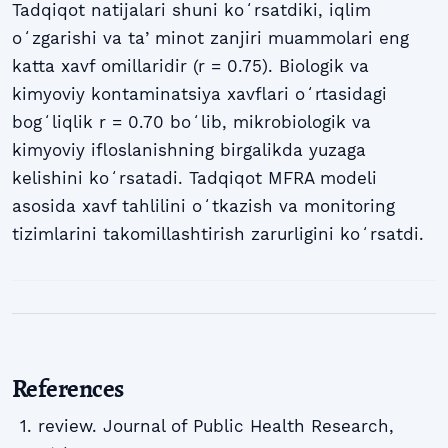
Tadqiqot natijalari shuni koʻrsatdiki, iqlim
oʻzgarishi va taʼminot zanjiri muammolari eng
katta xavf omillaridir (r = 0.75). Biologik va
kimyoviy kontaminatsiya xavflari oʻrtasidagi
bogʻliqlik r = 0.70 boʻlib, mikrobiologik va
kimyoviy ifloslanishning birgalikda yuzaga
kelishini koʻrsatadi. Tadqiqot MFRA modeli
asosida xavf tahlilini oʻtkazish va monitoring
tizimlarini takomillashtirish zarurligini koʻrsatdi.
References
review. Journal of Public Health Research,