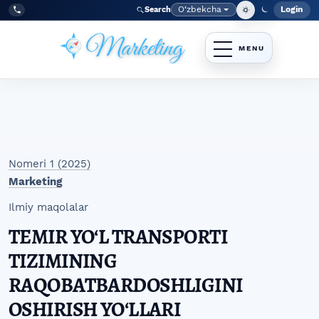
Skip to main navigation menu
Skip to main content
Skip to site footer
O‘zbekcha
Login
Search
Admin
Language
Tel:
+998977838464
Nomeri 1 (2025)
Marketing
Ilmiy maqolalar
TEMIR YOʻL TRANSPORTI
TIZIMINING
RAQOBATBARDOSHLIGINI
OSHIRISH YOʻLLARI