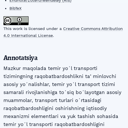
Endnote/Zotero/Mendeley (RIS)
BibTeX
This work is licensed under a
Creative Commons Attribution
4.0 International License
.
Annotatsiya
Mazkur maqolada temir yoʻl transporti
tizimingning raqobatbardoshlikni taʼminlovchi
asosiy yoʻnalishlar, temir yoʻl transport tizimi
samarali rivojlanishiga toʻsiq boʻlayotgan asosiy
muammolar, transport turlari oʻrtasidagi
raqobatbardoshligini oshirishning iqtisodiy
mexanizmi elementlari va yuk tashish sohasida
temir yoʻl transporti raqobatbardoshligini