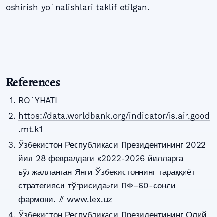
oshirish yoʻnalishlari taklif etilgan.
References
ROʻYHATI
https://data.worldbank.org/indicator/is.air.good
.mt.k1
Ўзбекистон Республикаси Президентининг 2022
йил 28 февралдаги «2022-2026 йилларга
ьўлжалланган Янги Ўзбекистоннинг тараққиёт
стратегияси тўғрисида»ги ПФ–60-сонли
фармони. // www.lex.uz
Ўзбекистон Республикаси Президентининг Олий