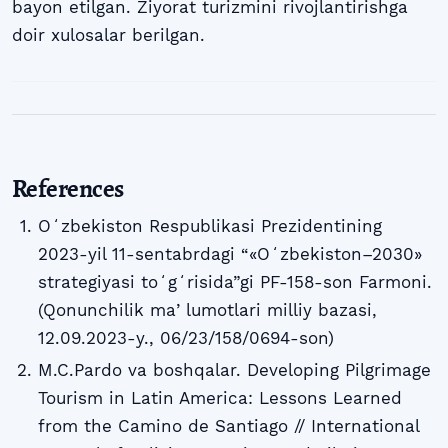
bayon etilgan. Ziyorat turizmini rivojlantirishga
doir xulosalar berilgan.
References
Oʻzbekiston Respublikasi Prezidentining
2023-yil 11-sentabrdagi “«Oʻzbekiston–2030»
strategiyasi toʻgʻrisida”gi PF-158-son Farmoni.
(Qonunchilik maʼlumotlari milliy bazasi,
12.09.2023-y., 06/23/158/0694-son)
M.C.Pardo va boshqalar. Developing Pilgrimage
Tourism in Latin America: Lessons Learned
from the Camino de Santiago // International