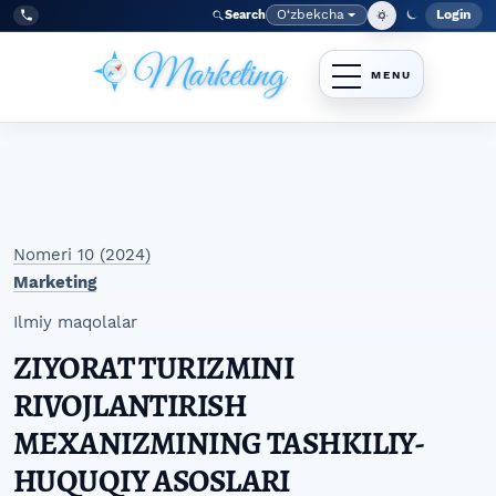
Skip to main navigation menu
Skip to main content
Skip to site footer
O‘zbekcha
Login
Search
Admin
Language
Tel:
+998977838464
Nomeri 10 (2024)
Marketing
Ilmiy maqolalar
ZIYORAT TURIZMINI
RIVOJLANTIRISH
MEXANIZMINING TASHKILIY-
HUQUQIY ASOSLARI