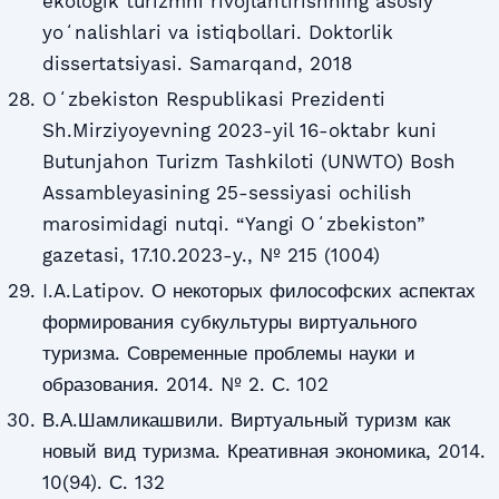
ekologik turizmni rivojlantirishning asosiy
yoʻnalishlari va istiqbollari. Doktorlik
dissertatsiyasi. Samarqand, 2018
Oʻzbekiston Respublikasi Prezidenti
Sh.Mirziyoyevning 2023-yil 16-oktabr kuni
Butunjahon Turizm Tashkiloti (UNWTO) Bosh
Assambleyasining 25-sessiyasi ochilish
marosimidagi nutqi. “Yangi Oʻzbekiston”
gazetasi, 17.10.2023-y., № 215 (1004)
I.A.Latipov. О некоторых философских аспектах
формирования субкультуры виртуального
туризма. Современные проблемы науки и
образования. 2014. № 2. С. 102
В.А.Шамликашвили. Виртуальный туризм как
новый вид туризма. Креативная экономика, 2014.
10(94). С. 132