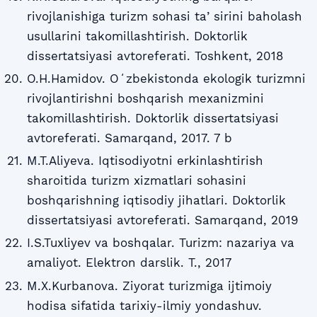
rivojlanishiga turizm sohasi taʼsirini baholash
usullarini takomillashtirish. Doktorlik
dissertatsiyasi avtoreferati. Toshkent, 2018
O.H.Hamidov. Oʻzbekistonda ekologik turizmni
rivojlantirishni boshqarish mexanizmini
takomillashtirish. Doktorlik dissertatsiyasi
avtoreferati. Samarqand, 2017. 7 b
M.T.Aliyeva. Iqtisodiyotni erkinlashtirish
sharoitida turizm xizmatlari sohasini
boshqarishning iqtisodiy jihatlari. Doktorlik
dissertatsiyasi avtoreferati. Samarqand, 2019
I.S.Tuxliyev va boshqalar. Turizm: nazariya va
amaliyot. Elektron darslik. T., 2017
M.X.Kurbanova. Ziyorat turizmiga ijtimoiy
hodisa sifatida tarixiy-ilmiy yondashuv.