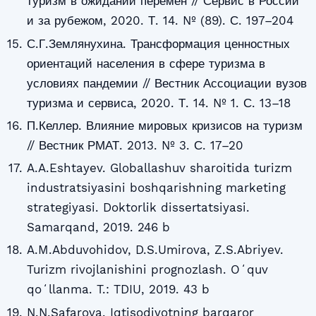
туризм в ожидании перемен // Сервис в России
и за рубежом, 2020. Т. 14. № (89). С. 197–204
С.Г.Землянухина. Трансформация ценностных
ориентаций населения в сфере туризма в
условиях пандемии // Вестник Ассоциации вузов
туризма и сервиса, 2020. Т. 14. № 1. С. 13–18
П.Келлер. Влияние мировых кризисов на туризм
// Вестник РМАТ. 2013. № 3. С. 17–20
A.A.Eshtayev. Globallashuv sharoitida turizm
industratsiyasini boshqarishning marketing
strategiyasi. Doktorlik dissertatsiyasi.
Samarqand, 2019. 246 b
A.M.Abduvohidov, D.S.Umirova, Z.S.Abriyev.
Turizm rivojlanishini prognozlash. Oʻquv
qoʻllanma. T.: TDIU, 2019. 43 b
N.N.Safarova. Iqtisodiyotning barqaror