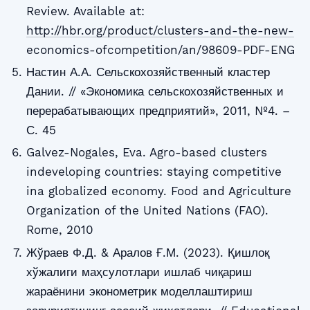
Review. Available at:
http://hbr.org/product/clusters-and-the-new-
economics-ofcompetition/an/98609-PDF-ENG
Настин А.А. Сельскохозяйственный кластер
Дании. // «Экономика сельскохозяйственных и
перерабатывающих предприятий», 2011, №4. –
С. 45
Galvez-Nogales, Eva. Agro-based clusters
indeveloping countries: staying competitive
ina globalized economy. Food and Agriculture
Organization of the United Nations (FAO).
Rome, 2010
Жўраев Ф.Д. & Аралов Ғ.М. (2023). Қишлоқ
хўжалиги маҳсулотлари ишлаб чиқариш
жараёнини эконометрик моделлаштириш