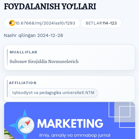
FOYDALANISH YO‘LLARI
10.67668/mj/2024iss10/1293
114-123
BETLAR
Nashr qilingan 2024-12-28
MUALLIFLAR
Sultonov Sirojiddin Normurolovich
AFFILIATION
Iqtisodiyot va pedagogika universiteti NTM