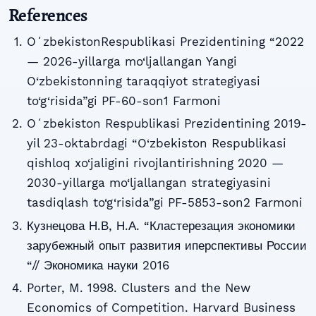
References
OʻzbekistonRespublikasi Prezidentining “2022
— 2026-yillarga mo‘ljallangan Yangi
O‘zbekistonning taraqqiyot strategiyasi
to‘g‘risida”gi PF-60-son1 Farmoni
Oʻzbekiston Respublikasi Prezidentining 2019-
yil 23-oktabrdagi “O‘zbekiston Respublikasi
qishloq xo‘jaligini rivojlantirishning 2020 —
2030-yillarga mo‘ljallangan strategiyasini
tasdiqlash to‘g‘risida”gi PF-5853-son2 Farmoni
Кузнецова Н.В, Н.А. “Кластерезация экономики
зарубежный опыт развития иперспективы России
“// Экономика науки 2016
Porter, M. 1998. Clusters and the New
Economics of Competition. Harvard Business