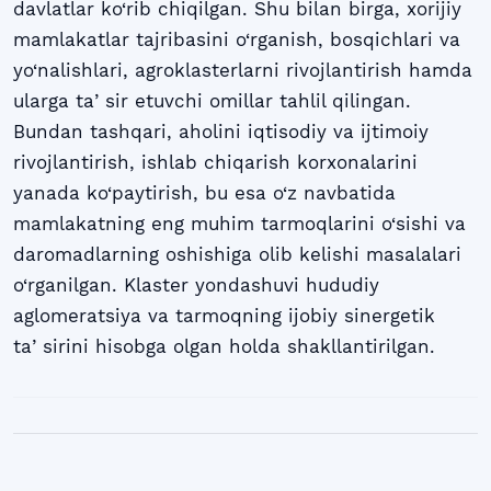
davlatlar ko‘rib chiqilgan. Shu bilan birga, xorijiy
mamlakatlar tajribasini o‘rganish, bosqichlari va
yo‘nalishlari, agroklasterlarni rivojlantirish hamda
ularga taʼsir etuvchi omillar tahlil qilingan.
Bundan tashqari, aholini iqtisodiy va ijtimoiy
rivojlantirish, ishlab chiqarish korxonalarini
yanada ko‘paytirish, bu esa o‘z navbatida
mamlakatning eng muhim tarmoqlarini o‘sishi va
daromadlarning oshishiga olib kelishi masalalari
o‘rganilgan. Klaster yondashuvi hududiy
aglomeratsiya va tarmoqning ijobiy sinergetik
taʼsirini hisobga olgan holda shakllantirilgan.