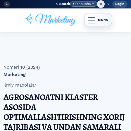
Skip to main navigation menu
Skip to main content
Skip to site footer
O‘zbekcha
Login
Search
Admin
Language
Tel:
+998977838464
Nomeri 10 (2024)
Marketing
Ilmiy maqolalar
AGROSANOATNI KLASTER
ASOSIDA
OPTIMALLASHTIRISHNING XORIJ
TAJRIBASI VA UNDAN SAMARALI