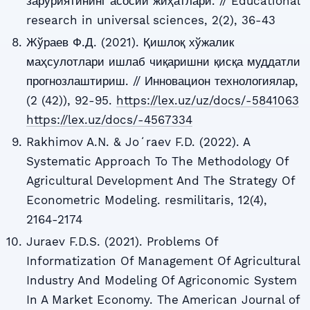
заруриятининг асосий жиҳатлари. // Educational
research in universal sciences, 2(2), 36-43
Жўраев Ф.Д. (2021). Қишлоқ хўжалик
маҳсулотлари ишлаб чиқаришни қисқа муддатли
прогнозлаштириш. // Инновацион технологиялар,
(2 (42)), 92-95.
https://lex.uz/uz/docs/-5841063
https://lex.uz/docs/-4567334
Rakhimov A.N. & Joʻraev F.D. (2022). A
Systematic Approach To The Methodology Of
Agricultural Development And The Strategy Of
Econometric Modeling. resmilitaris, 12(4),
2164-2174
Juraev F.D.S. (2021). Problems Of
Informatization Of Management Of Agricultural
Industry And Modeling Of Agriconomic System
In A Market Economy. The American Journal of