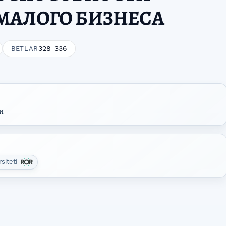
МАЛОГО БИЗНЕСА
328-336
BETLAR
и
rsiteti