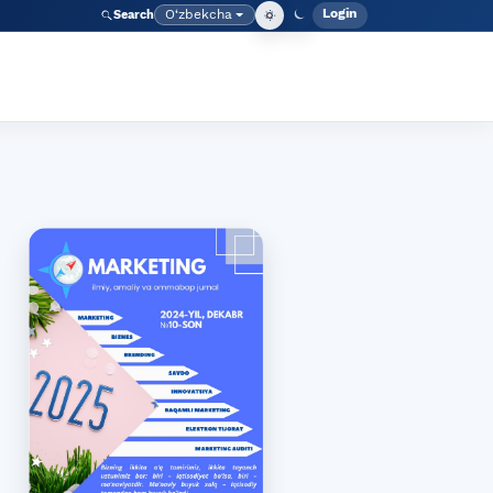
Login
O‘zbekcha
Search
Admin meny
Language