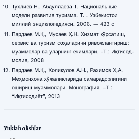
Тухлиев Н., Абдуллаева Т. Национальные
модели развития туризма. Т. . Узбекистои
миллий энциклопедияси. 2006. — 423 с
Пардаев М.Қ., Мусаев Ҳ.Н. Хизмат кўрсатиш,
сервис ва туризм соҳаларини ривожлантириш:
муаммолар ва уларнинг ечимлари. -Т.: Иқтисод-
молия, 2008
Пардаев М.Қ., Холиқулов А.Н., Рахимов Ҳ.А.
Меҳмонхона хўжаликларида самарадорлигини
ошириш муаммолари. Монография. –Т.:
“Иқтисодиёт”, 2013
Yuklab olishlar