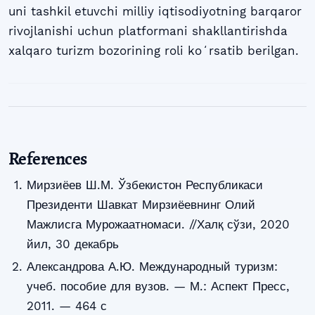
uni tashkil etuvchi milliy iqtisodiyotning barqaror
rivojlanishi uchun platformani shakllantirishda
xalqaro turizm bozorining roli koʻrsatib berilgan.
References
Мирзиёев Ш.М. Ўзбекистон Республикаси
Президенти Шавкат Мирзиёевнинг Олий
Мажлисга Мурожаатномаси. //Халқ сўзи, 2020
йил, 30 декабрь
Александрова А.Ю. Международный туризм:
учеб. пособие для вузов. — М.: Аспект Пресс,
2011. — 464 с