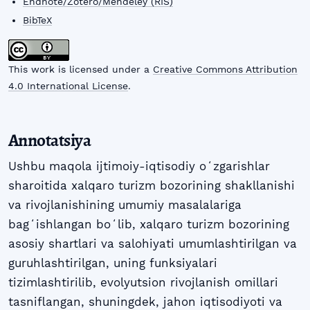
Endnote/Zotero/Mendeley (RIS)
BibTeX
This work is licensed under a
Creative Commons Attribution
4.0 International License
.
Annotatsiya
Ushbu maqola ijtimoiy-iqtisodiy oʻzgarishlar
sharoitida xalqaro turizm bozorining shakllanishi
va rivojlanishining umumiy masalalariga
bagʻishlangan boʻlib, xalqaro turizm bozorining
asosiy shartlari va salohiyati umumlashtirilgan va
guruhlashtirilgan, uning funksiyalari
tizimlashtirilib, evolyutsion rivojlanish omillari
tasniflangan, shuningdek, jahon iqtisodiyoti va