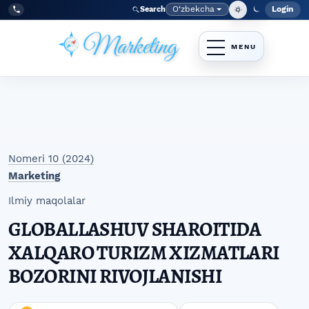
Skip to main navigation menu
Skip to main content
Skip to site footer
O‘zbekcha
Login
Search
Admin
Language
Tel:
+998977838464
Nomeri 10 (2024)
Marketing
Ilmiy maqolalar
GLOBALLASHUV SHAROITIDA
XALQARO TURIZM XIZMATLARI
BOZORINI RIVOJLANISHI