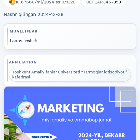
10.67668/mj/2024iss10/1320
346-353
BETLAR
Nashr qilingan 2024-12-28
MUALLIFLAR
Ivatov Irisbek
AFFILIATION
Toshkent Amaliy fanlar universiteti “Tarmoqlar iqtisodiyoti”
kafedrasi