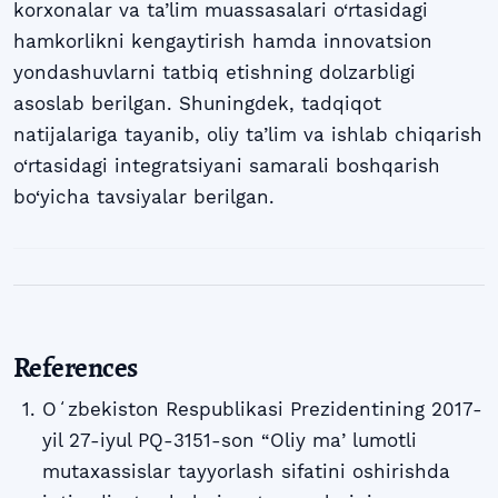
korxonalar va ta’lim muassasalari o‘rtasidagi
hamkorlikni kengaytirish hamda innovatsion
yondashuvlarni tatbiq etishning dolzarbligi
asoslab berilgan. Shuningdek, tadqiqot
natijalariga tayanib, oliy ta’lim va ishlab chiqarish
o‘rtasidagi integratsiyani samarali boshqarish
bo‘yicha tavsiyalar berilgan.
References
Oʻzbekiston Respublikasi Prezidentining 2017-
yil 27-iyul PQ-3151-son “Oliy maʼlumotli
mutaxassislar tayyorlash sifatini oshirishda