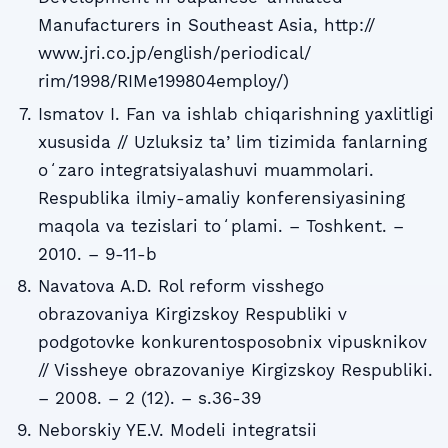
Manufacturers in Southeast Asia, http://
www.jri.co.jp/english/periodical/
rim/1998/RIMe199804employ/)
Ismatov I. Fan va ishlab chiqarishning yaxlitligi
xususida // Uzluksiz taʼlim tizimida fanlarning
oʻzaro integratsiyalashuvi muammolari.
Respublika ilmiy-amaliy konferensiyasining
maqola va tezislari toʻplami. – Toshkent. –
2010. – 9-11-b
Navatova A.D. Rol reform visshego
obrazovaniya Kirgizskoy Respubliki v
podgotovke konkurentosposobnix vipusknikov
// Vissheye obrazovaniye Kirgizskoy Respubliki.
– 2008. – 2 (12). – s.36-39
Neborskiy YE.V. Modeli integratsii