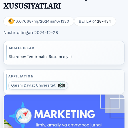
XUSUSIYATLARI
10.67668/mj/2024iss10/1330
428-434
BETLAR
Nashr qilingan 2024-12-28
MUALLIFLAR
Sharopov Temirmalik Rustam oʻgʻli
AFFILIATION
Qarshi Davlat Universiteti