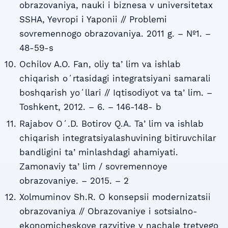
obrazovaniya, nauki i biznesa v universitetax
SSHA, Yevropi i Yaponii // Problemi
sovremennogo obrazovaniya. 2011 g. – №1. –
48-59-s
Ochilov A.O. Fan, oliy taʼlim va ishlab
chiqarish oʻrtasidagi integratsiyani samarali
boshqarish yoʻllari // Iqtisodiyot va taʼlim. –
Toshkent, 2012. – 6. – 146-148- b
Rajabov Oʻ.D. Botirov Q.A. Taʼlim va ishlab
chiqarish integratsiyalashuvining bitiruvchilar
bandligini taʼminlashdagi ahamiyati.
Zamonaviy taʼlim / sovremennoye
obrazovaniye. – 2015. – 2
Xolmuminov Sh.R. O konsepsii modernizatsii
obrazovaniya // Obrazovaniye i sotsialno-
ekonomicheskoye razvitiye v nachale tretyego