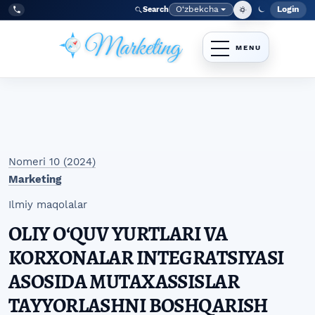
Skip to main navigation menu
Skip to main content
Skip to site footer
O‘zbekcha
Login
Search
Admin
Language
Tel:
+998977838464
Nomeri 10 (2024)
Marketing
Ilmiy maqolalar
OLIY OʻQUV YURTLARI VA
KORXONALAR INTEGRATSIYASI
ASOSIDA MUTAXASSISLAR
TAYYORLASHNI BOSHQARISH