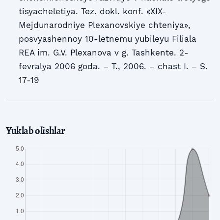
tisyacheletiya. Tez. dokl. konf. «XIX-
Mejdunarodniye Plexanovskiye chteniya»,
posvyashennoy 10-letnemu yubileyu Filiala
REA im. G.V. Plexanova v g. Tashkente. 2-
fevralya 2006 goda. – T., 2006. – chast I. – S.
17-19
Yuklab olishlar