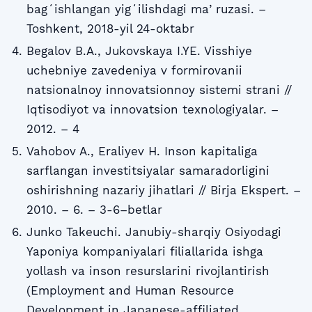
bagʻishlangan yigʻilishdagi maʼruzasi. –
Toshkent, 2018-yil 24-oktabr
Begalov B.A., Jukovskaya I.YE. Visshiye
uchebniye zavedeniya v formirovanii
natsionalnoy innovatsionnoy sistemi strani //
Iqtisodiyot va innovatsion texnologiyalar. –
2012. – 4
Vahobov A., Eraliyev H. Inson kapitaliga
sarflangan investitsiyalar samaradorligini
oshirishning nazariy jihatlari // Birja Ekspert. –
2010. – 6. – 3-6–betlar
Junko Takeuchi. Janubiy-sharqiy Osiyodagi
Yaponiya kompaniyalari filiallarida ishga
yollash va inson resurslarini rivojlantirish
(Employment and Human Resource
Development in Japanese-affiliated