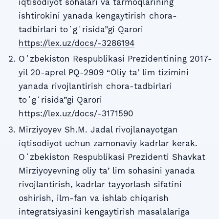
iqtisodiyot sohalari va tarmoqlarining
ishtirokini yanada kengaytirish chora-
tadbirlari toʻgʻrisida”gi Qarori
https://lex.uz/docs/-3286194
Oʻzbekiston Respublikasi Prezidentining 2017-
yil 20-aprel PQ-2909 “Oliy taʼlim tizimini
yanada rivojlantirish chora-tadbirlari
toʻgʻrisida”gi Qarori
https://lex.uz/docs/-3171590
Mirziyoyev Sh.M. Jadal rivojlanayotgan
iqtisodiyot uchun zamonaviy kadrlar kerak.
Oʻzbekiston Respublikasi Prezidenti Shavkat
Mirziyoyevning oliy taʼlim sohasini yanada
rivojlantirish, kadrlar tayyorlash sifatini
oshirish, ilm-fan va ishlab chiqarish
integratsiyasini kengaytirish masalalariga