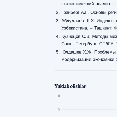
статистический анализ. – 
Гранберг А.Г. Основы рег
Абдуллаев Ш.Х. Индексы 
Узбекистана. – Ташкент: 
Кузнецов С.В. Методы ме
Санкт-Петербург: СПбГУ, 
Юлдашев Х.Ж. Проблемы к
модернизации экономики У
Yuklab olishlar