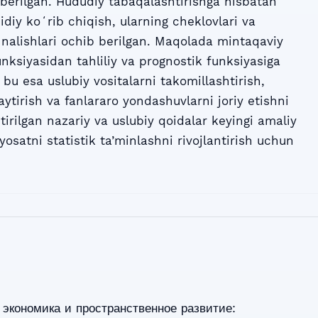
 berilgan. Hududiy tabaqalashtirishga nisbatan
diy koʻrib chiqish, ularning cheklovlari va
ʻnalishlari ochib berilgan. Maqolada mintaqaviy
unksiyasidan tahliliy va prognostik funksiyasiga
, bu esa uslubiy vositalarni takomillashtirish,
aytirish va fanlararo yondashuvlarni joriy etishni
tirilgan nazariy va uslubiy qoidalar keyingi amaliy
yosatni statistik ta’minlashni rivojlantirish uchun
 экономика и пространственное развитие: