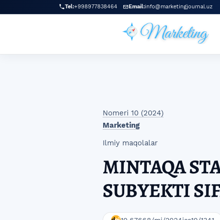
Skip to main navigation menu
Skip to main content
Skip to site footer
Tel:
+998977838464
Email:
info@marketingjournal.uz
Nomeri 10 (2024)
Marketing
Ilmiy maqolalar
MINTAQA STA
SUBYEKTI SI