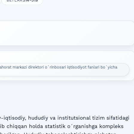
514-519
BETLAR
orat markazi direktori oʻrinbosari iqtisodiyot fanlari boʻyicha
iqtisodiy, hududiy va institutsional tizim sifatidagi
lib chiqqan holda statistik oʻrganishga kompleks