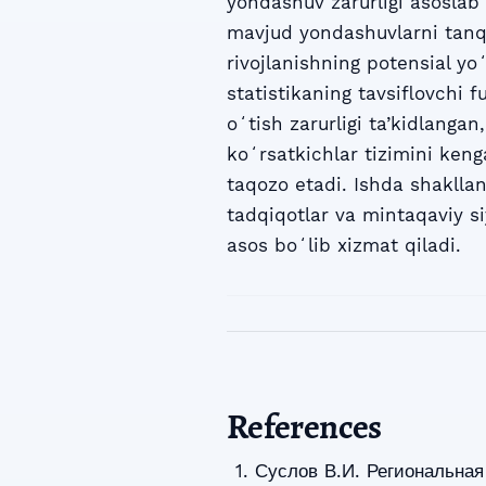
yondashuv zarurligi asoslab
mavjud yondashuvlarni tanqi
rivojlanishning potensial yo
statistikaning tavsiflovchi f
oʻtish zarurligi ta’kidlangan
koʻrsatkichlar tizimini keng
taqozo etadi. Ishda shakllan
tadqiqotlar va mintaqaviy si
asos boʻlib xizmat qiladi.
References
Суслов В.И. Региональная