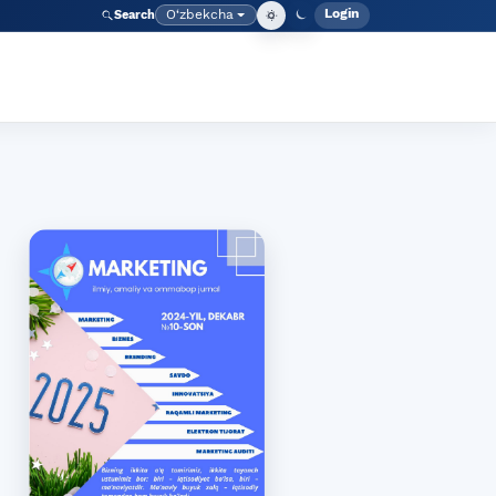
Login
O‘zbekcha
Search
Admin meny
Language