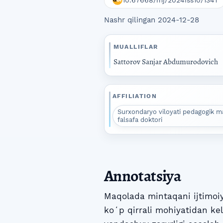
10.67668/mj/2024iss10/1341
Nashr qilingan 2024-12-28
MUALLIFLAR
Sattorov Sanjar Abdumurodovich
AFFILIATION
Surxondaryo viloyati pedagogik mah
falsafa doktori
Annotatsiya
Maqolada mintaqani ijtimoiy-
koʻp qirrali mohiyatidan ke